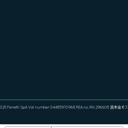
2025 Ferretti SpA Vat number 04485970968 REA no. RN 296608 資本金