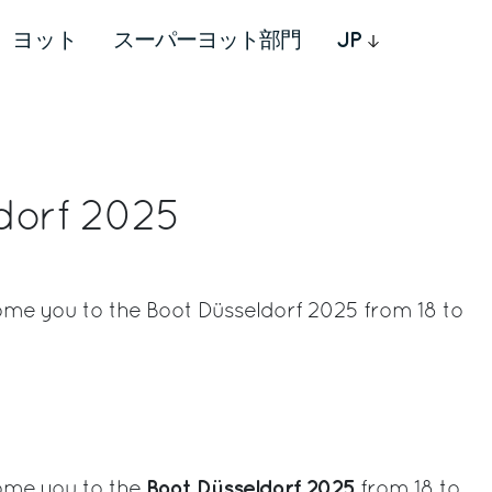
ヨット
スーパーヨット部門
JP
dorf 2025
ome you to the Boot Düsseldorf 2025 from 18 to
rest
Boot Düsseldorf 2025
come you to the
from 18 to