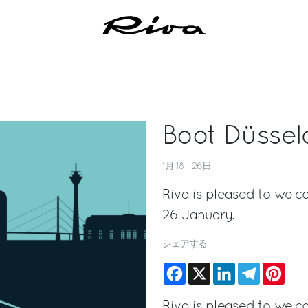
Boot Düssel
1月 18 - 26日
Riva is pleased to welc
26 January.
シェアする
Facebook
X
LinkedIn
Telegram
Pinte
Riva is pleased to wel