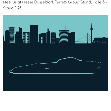
Meet us at Messe Düsseldorf, Ferretti Group Stand, Halle 6 –
Stand D28.