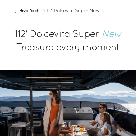
Riva Yacht
112' Dolcevita Super New
112' Dolcevita Super
New
Treasure every moment