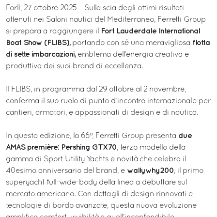
Forlì, 27 ottobre 2025 – Sulla scia degli ottimi risultati
ottenuti nei Saloni nautici del Mediterraneo, Ferretti Group
Fort Lauderdale International
si prepara a raggiungere il
Boat Show (FLIBS),
flotta
portando con sé una meravigliosa
di sette imbarcazioni,
emblema dell’energia creativa e
produttiva dei suoi brand di eccellenza.
Il FLIBS, in programma dal 29 ottobre al 2 novembre,
conferma il suo ruolo di punto d’incontro internazionale per
cantieri, armatori, e appassionati di design e di nautica.
due
In questa edizione, la 66ª, Ferretti Group presenta
AMAS première: Pershing GTX70
, terzo modello della
gamma di Sport Utility Yachts e novità che celebra il
wallywhy200
40esimo anniversario del brand, e
, il primo
superyacht full-wide-body della linea a debuttare sul
mercato americano. Con dettagli di design rinnovati e
tecnologie di bordo avanzate, questa nuova evoluzione