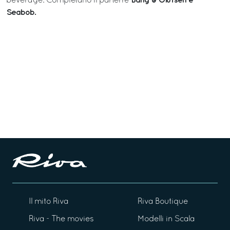
Bang & Olufsen e
beverage. Completano il parterre
Seabob.
Il mito Riva
Riva Boutique
Riva - The movies
Modelli in Scala