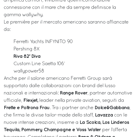
amplifica comfort, vivibilità e quell’inconfondibile
connessione con il mare che da sempre definisce la
gamma wallywhy.
Le première per il mercato americano saranno affiancate
da:
Ferretti Yachts INFYNITO 90
Pershing 8X
Riva 82’ Diva
Custom Line Saetta 106’
wallypower58
Anche per il salone americano Ferretti Group sarà
supportato dalle collaborazioni con brand del lusso
Range Rover
nazionali e internazionali:
, partner automotive
Flexjet,
ufficiale,
leader nella private aviation, seguiti da
Frette e Poltrona Frau
Dolce&Gabbana
. Tra i partner anche
,
Lavazza
che firma le divise tailor-made dello staff,
con le
La Scolca, Los Linderos
nuove intense creazioni, insieme a
Tequila, Pommery Champagne e Voss Water
per l’offerta