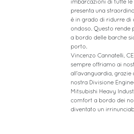
imbarcazioni di tutte l
presenta una straordina
è in grado di ridurre di 
ondoso. Questo rende pa
a bordo delle barche sia
porto.
Vincenzo Cannatelli, CE
sempre offriamo ai nostr
all’avanguardia, grazie
nostra Divisione Enginee
Mitsubishi Heavy Industr
comfort a bordo dei nos
diventato un irrinunciab