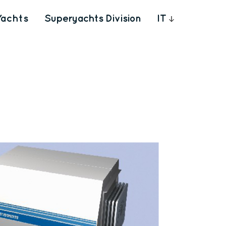
Yachts
Superyachts Division
IT