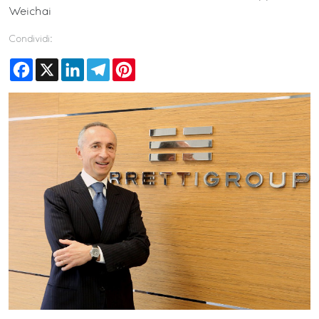
Weichai
Condividi:
Facebook
X
LinkedIn
Telegram
Pinterest