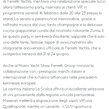
di Ferretti Yachts, meritava una celebrazione speciale. Ecco
allora l’attesissimo party, riservato ai clienti VIP, in
programma venerdì 16 febbraio dalle 20 alle 23 presso lo
stand. La serata si preannuncia memorabile, grazie a
raffinata musica dal vivo, tanto champagne e la deliziosa
cucina giapponese curata dal rinomato ristorante Zuma. E
se questo party vi sembrerà sfavillante, sappiate che è solo
una delle tante, festose, tappe di avvicinamento allo
sfolgorante anniversario ufficiale di Ferretti Yachts, che si
svolgerà a Venezia dal 21 al 24 giugno.
Anche al Miami Yacht Show Ferretti Group rinnova la
collaborazione con i prestigiosi marchi italiani e
internazionali che lo hanno affiancato nelle precedenti
kermesse europee.
La cantina italiana La Scolca offrirà un’eccellente selezione
di vini proveniente dalla regione vinicola piemontese.
Maserati metterà a disposizione degli ospiti VIP una
Quattroporte, mentre un Levante - il SUV sportivo e