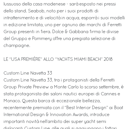
lussuoso della casa modenese - sarà esposto nei pressi
dello stand. Seabob, noto per i suoi prodotti di
intrattenimento e di velocità in acqua, esporrà i suoi modelli
in edizione limitata, uno per ognuno dei marchi di Ferretti
Group presenti in fiera. Dolce & Gabbana firma le divise
del Gruppo e Pommery offre una pregiata selezione di
champagne.
LE “USA PREMIÈRE” ALLO “YACHTS MIAMI BEACH” 2018
Custom Line Navetta 33
Custom Line Navetta 33, tra i protagonisti della Ferretti
Group Private Preview a Monte Carlo lo scorso settembre, è
stata protagonista dei saloni nautici europei di Cannes e
Monaco. Questa barca di eccezionale bellezza,
recentemente premiata con il “Best Interior Design” ai Boat
International Design & Innovation Awards, introduce
importanti novità nell’ambito dei super yacht semi
dislocanti Custom Line, alle quali si aggiungono i fattori