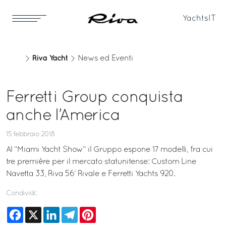
Yachts
IT
Riva Yacht
News ed Eventi
Ferretti Group conquista
anche l’America
15 febbraio 2018
Al “Miami Yacht Show” il Gruppo espone 17 modelli, fra cui
tre première per il mercato statunitense: Custom Line
Navetta 33, Riva 56’ Rivale e Ferretti Yachts 920.
Condividi:
Facebook
X
LinkedIn
Telegram
Pinterest