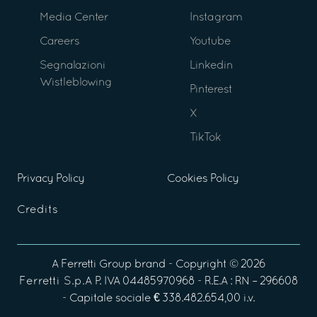
Media Center
Instagram
Careers
Youtube
Segnalazioni
Linkedin
Wistleblowing
Pinterest
X
TikTok
Privacy Policy
Cookies Policy
Credits
A
Ferretti Group
brand - Copyright ©
2026
Ferretti S.p.A
P. IVA 04485970968 - R.E.A : RN – 296608
- Capitale sociale € 338.482.654,00 i.v.