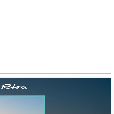
Yates
Superyachts Division
ES