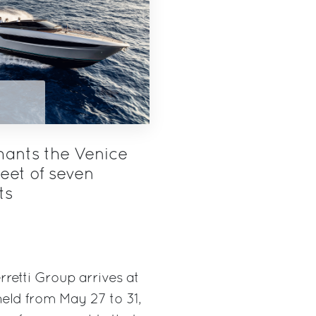
hants the Venice
eet of seven
ts
rretti Group arrives at
eld from May 27 to 31,