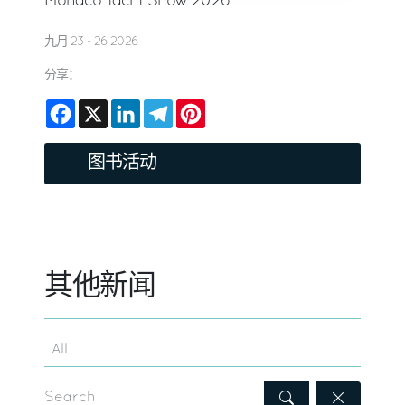
Monaco Yacht Show 2026
九月 23 - 26 2026
分享：
Facebook
X
LinkedIn
Telegram
Pinterest
图书活动
其他新闻
Search