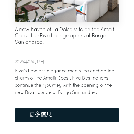
A new haven of La Dolce Vita on the Amalfi
Coast: the Riva Lounge opens at Borgo
Santandrea.
2026年06月17日
Riva’s timeless elegance meets the enchanting
charm of the Amalfi Coast: Riva Destinations
continue their journey with the opening of the
new Riva Lounge at Borgo Santandrea.
更多信息