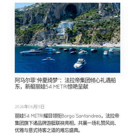
阿马尔菲“仲夏绮梦”：法拉帝集团倾心礼遇船
东，新艇丽娃54 METRI惊艳呈献
2026年06月15日
丽娃54 METRI耀目领衔Borgo Santandrea，法拉帝
集团旗下诸品牌游艇联袂亮相，共襄一场礼赞风尚、
优雅与意式待客之道的难忘盛典。