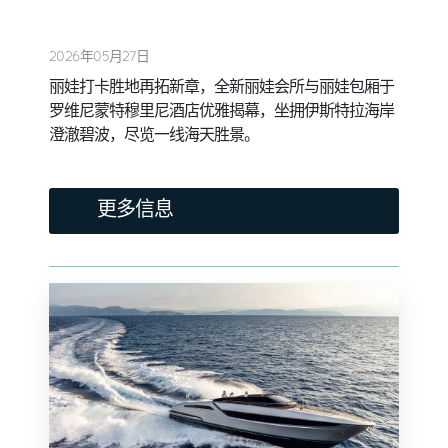
2026年05月27日
丽娃打卡胜地再拓新章，全新丽娃会所与丽娃包厢于
罗维尼蒙特穆里尼酒店优雅揭幕，坐拥伊斯特拉海岸
澄澈碧波，尽览一线海天胜景。
更多信息