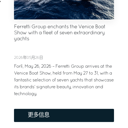
Ferretti Group enchants the Venice Boat
Show with a fleet of seven extraordinary
yachts
2026年05月26日
Forlì, May 26, 2026 – Ferretti Group arrives at the
Venice Boat Show, held from May 27 to 31, with a
fantastic selection of seven yachts that showcase
its brands’ signature beauty, innovation and
technology.
更多信息