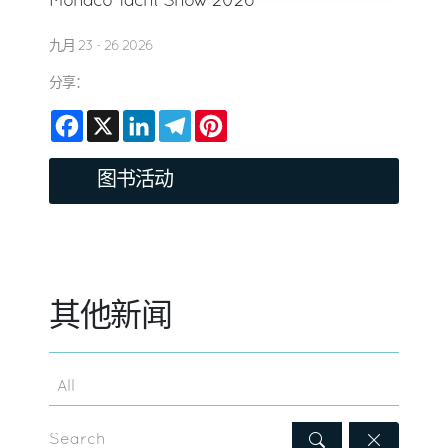
Monaco Yacht Show 2026
九月 23 - 26 2026
分享：
Facebook
X
LinkedIn
Telegram
Pinterest
图书活动
其他新闻
Search