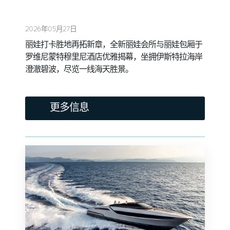
2026年05月27日
丽娃打卡胜地再拓新章，全新丽娃会所与丽娃包厢于
罗维尼蒙特穆里尼酒店优雅揭幕，坐拥伊斯特拉海岸
澄澈碧波，尽览一线海天胜景。
更多信息