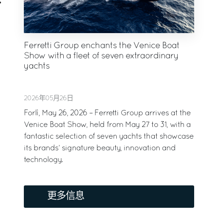
Ferretti Group enchants the Venice Boat
Show with a fleet of seven extraordinary
yachts
2026年05月26日
Forlì, May 26, 2026 – Ferretti Group arrives at the
Venice Boat Show, held from May 27 to 31, with a
fantastic selection of seven yachts that showcase
its brands’ signature beauty, innovation and
technology.
更多信息