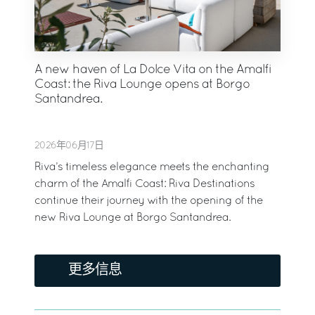
A new haven of La Dolce Vita on the Amalfi
Coast: the Riva Lounge opens at Borgo
Santandrea.
2026年06月17日
Riva’s timeless elegance meets the enchanting
charm of the Amalfi Coast: Riva Destinations
continue their journey with the opening of the
new Riva Lounge at Borgo Santandrea.
更多信息