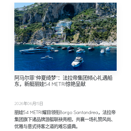
阿马尔菲“仲夏绮梦”：法拉帝集团倾心礼遇船
东，新艇丽娃54 METRI惊艳呈献
2026年06月15日
丽娃54 METRI耀目领衔Borgo Santandrea，法拉帝
集团旗下诸品牌游艇联袂亮相，共襄一场礼赞风尚、
优雅与意式待客之道的难忘盛典。