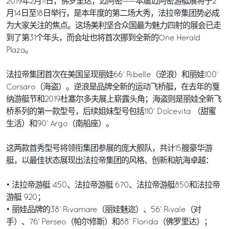
2019年2月11日，佛罗里达，迈阿密——本届迈阿密游艇展将于2
月14日至18日举行，是本年度的第二场大秀，法拉帝集团势必成
为大家关注的焦点。这场美利坚合众国最为魅力四射的展会已走
到了第31个年头，而会址也将首次挪到全新的One Herald
Plaza。
法拉帝集团首次在美国呈现丽娃66’ Ribelle（逆浪）和丽娃100’
Corsaro（海盗）。逆浪是品牌全新的运动飞桥艇，在去年的戛
纳游艇节和2019杜塞尔多夫展上崭露头角；海盗则是丽娃全新飞
桥系列的第一款型号，后续姐妹型号包括110’ Dolcevita （甜蜜
生活）和90’ Argo（南船座）。
这两款首秀型号将领衔集团参展的庞大舰队，共计15艘豪华游
艇，以最佳状态展现出法拉帝集团的风格、创新和航海卓越：
• 法拉帝游艇 450、法拉帝游艇 670、法拉帝游艇850和法拉帝
游艇 920；
• 丽娃品牌的38’ Rivamare（丽娃魅迩）、56’ Rivale（对
手）、76’ Perseo（帕尔修斯）和88’ Florida（佛罗里达）；