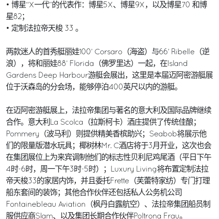
• 博星“X一代”的代表作：博星5X、博星9X，以及博星70 和博
星82；
• 定制法拉帝天梭 33 。
两款迷人的首秀艇丽娃100’ Corsaro（海盗）与66’ Ribelle（逆
浪），将和丽娃88’ Florida（佛罗里达）一起，在Island
Gardens Deep Harbour游艇会展出，这里是本届迈阿密游艇展
位于沃森岛的分会场，能够停泊400英尺以内的游艇。
在迈阿密游艇展上，法拉帝集团与著名的意大利及国际品牌继续
合作。意大利La Scolca（拉斯柯卡）酒庄提供了传统佳酿；
Pommery（波马利）则提供精美香槟助兴；Seabob将展示他
们的限量版潜水玩具；椰树林Mr. C酒店将于3月开业，这次也会
在集团展位上为来宾调制他们的标志性贝利尼鸡尾酒（平日下午
4时-6时，周一下午3时-5时）；Luxury Living将布置定制法拉
帝天梭33的家居内饰，并且委托Frette（芙蕾特家纺）专门打理
船东套间的装饰；其他合作伙伴还包括私人公务机公司
Fontainebleau Aviation（枫丹白露航空）、法拉帝集团船员制
服供应商Slam、以及集团长期合作伙伴Poltrona Frau。