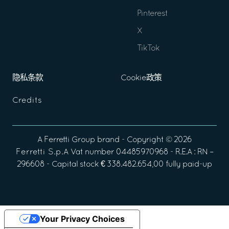
Pinterest
X
TikTok
隐私条款
Cookie政策
Credits
A
Ferretti Group
brand - Copyright ©
2026
Ferretti S.p.A
Vat number 04485970968 - R.E.A : RN –
296608 - Capital stock € 338.482.654,00 fully paid-up
Your Privacy Choices