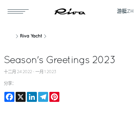
游艇
ZH
Riva Yacht
Season's Greetings 2023
十二月 24 2022 - 一月 1 2023
分享：
Facebook
X
LinkedIn
Telegram
Pinterest