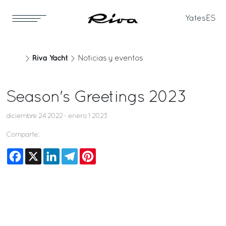
Yates
ES
Riva Yacht
Noticias y eventos
Season's Greetings 2023
diciembre 24 2022 - enero 1 2023
Comparte:
Facebook
X
LinkedIn
Telegram
Pinterest