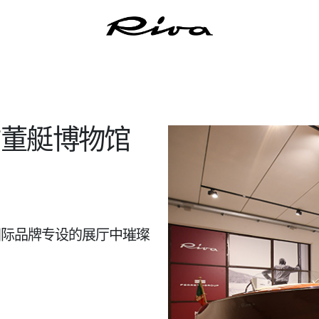
古董艇博物馆
国际品牌专设的展厅中璀璨