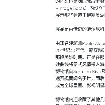
的MBL科莫湖国际古董船博物馆（L
Vintage Boats
展示那些建造于伊塞奥湖
展品是由传奇的萨尔尼科
由知名建筑师Paolo A
20世纪30年代一路穿越时光
那段美妙时期。正是在那个
妙曲线将意式风情带入游
博物馆向Serafino Ri
速赛艇而闻名于世，而后
成为全球皇室、影视明星
博物馆内还收藏了其他几款