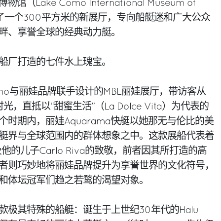
ake Como International Museum of
）内设立了一个300平方米的新展厅，专向船艇迷和广大公众
畔、享誉全球的经典动力艇。
船厂打造的七件水上瑰宝。
lbano与丽娃品牌联手设计的MBL丽娃展厅，带访客从
，直抵以“甜蜜生活”（La Dolce Vita）为代表的
时期内，丽娃Aquarama快艇以她那无与伦比的美
艇界与全球范围内的群体想象之中。这款展船代表着
va及他的儿子Carlo Riva的致敬，前者因其所打造的高
者则巧妙地将丽娃品牌提升为享誉世界的文化符号，
和体坛冠军们趋之若鹜的渴望对象。
极其特殊的船艇：诞生于上世纪30年代的Halu