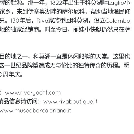
的起源。那一年，1822年出生于科莫湖畔Laglio小
先生离开家乡，来到伊塞奥湖畔的萨尔尼科，帮助当地渔民修
130年后，Riva家族重回科莫湖，设立Colombo
地的独家经销商。时至今日，丽娃小快艇仍然只在萨
目的地之一，科莫湖一直是休闲船艇的天堂。这里也
a先生将这一世纪品牌塑造成无与伦比的独特传奇的历程。明
0周年庆。
.riva-yacht.com
息请访问：www.rivaboutique.it
useobarcalariana.it