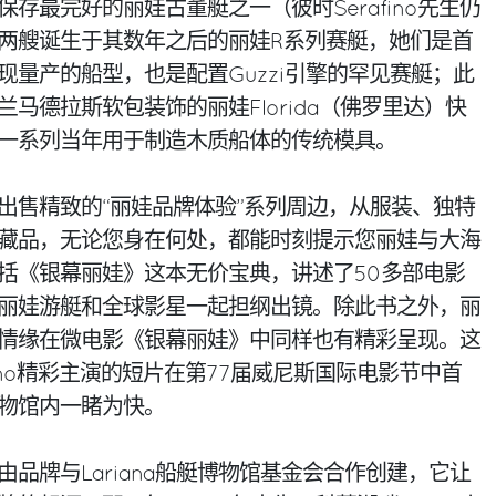
存最完好的丽娃古董艇之一（彼时Serafino先生仍
两艘诞生于其数年之后的丽娃R系列赛艇，她们是首
现量产的船型，也是配置Guzzi引擎的罕见赛艇；此
马德拉斯软包装饰的丽娃Florida（佛罗里达）快
一系列当年用于制造木质船体的传统模具。
出售精致的“丽娃品牌体验”系列周边，从服装、独特
藏品，无论您身在何处，都能时刻提示您丽娃与大海
括《银幕丽娃》这本无价宝典，讲述了50多部电影
丽娃游艇和全球影星一起担纲出镜。除此书之外，丽
情缘在微电影《银幕丽娃》中同样也有精彩呈现。这
o Favino精彩主演的短片在第77届威尼斯国际电影节中首
物馆内一睹为快。
品牌与Lariana船艇博物馆基金会合作创建，它让