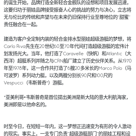
的诞生开始，品牌打造全新轻合金舰队的设想和项目发展迅速，
这要归功于丽娃品牌接受振奋人心的挑战的努力与决心，立志将
无与伦比的传统和声望与在未来仍旧保持行业至尊地位的“甜蜜”
责任融合在一起。
建造为客户全定制内装的轻合金排水型丽娃超级游艇的梦想，将
Carlo Riva先生在20世纪60至70年代间打造超级游艇的宏伟计
划发扬光大。当年，他打造了Caravelle（快帆）和Atlantic（大
西洋）超艇系列并随之与CRN船厂建立了历史伙伴关系。从1970
年至1978年，这一合作共打造了6艘20多米长的Marco Polo（马
可波罗）系列动力艇，以及两艘分别长90尺和100尺的
Vespucci（韦斯普奇*）游艇。
*亚美利哥•韦斯普奇是首位提出美洲是新大陆的意大利航海家，
美洲即是以他命名的。
时至今日，在短短一年内，这一梦想正迅速变为有形的令人激动
的现实。事实上，一支专门负责“超级游艇部门”的丽娃工程和设