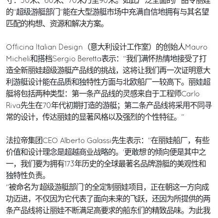
寸：50米、60米、70米乃至90米。如此广泛全面的产品令丽娃
的“超级游艇部门”能在大型游艇市场中充满自信地拥有与其名望
匹配的构想、资源和解决方案。
Officina Italian Design（意大利设计工作室）的创始人Mauro
Micheli和搭档Sergio Beretta表示：“我们满怀热情地接受了打
造全新丽娃超级游艇产品线的挑战，这将让我们再一次证明意大
利游艇设计能在品质和独特性方面与北欧船厂一较高下。丽娃超
艇将包括两种类型：第一条产品线的灵感来自于工程师Carlo
Riva先生在70年代初期打造的游艇；第二条产品线将采用不同寻
常的设计，传达丽娃的显著风格以及强烈的个性特征。”
法拉帝集团CEO Alberto Galassi先生表示：“在丽娃船厂，有些
价值和设计理念是超越商业战略的。‘更敢想’的倾向便是其中之
一，我们要为拥有173年历史的全球最著名品牌游艇的美观性和
独特性负责。
“被命名为‘超级游艇部门’的全定制丽娃项目，正在朝这一方向成
功迈进，不仅因为它代表了面向未来的飞跃，还因为所提供的两
条产品线将让丽娃不断满足高要求的船东们的精致品味。为此我