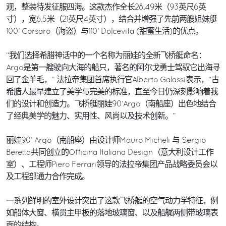
观，整装待发征服四海。这款杰作全长28.49米（93英尺6英
寸），宽6.5米（21英尺4英寸），结合并增强了先前两艘姐妹艇
100’ Corsaro（海盗）与110’ Dolcevita (甜蜜生活)的优点。
“我们选择希腊神话中的一个名称为丽娃的全新飞桥艇命名：
Argo是第一艘驶向大海的船只，著名的阿尔戈勇士驾驭它出海寻
回了金羊毛，” 法拉帝集团首席执行官Alberto Galassi表示，“古
希腊人最早建立了美学与完美的标准，直至今日仍深刻影响着我
们的设计和创造力。飞桥艇丽娃90’Argo（南船座）出色地结合
了经典美学的魅力、实用性、风尚以及技术创新。”
丽娃90’ Argo（南船座）由设计师Mauro Micheli 与 Sergio
Beretta共同创立的Officina Italiana Design（意大利设计工作
室）、工程师Piero Ferrari领导的法拉帝集团产品战略委员会以
及工程部通力合作完成。
一系列鲜明的室外设计突出了这款飞桥艇的空气动力学特征，例
如船体大窗、横贯主甲板的落地玻璃窗、以及船艉两侧带玻璃表
面的结构。