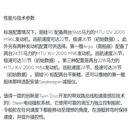
性能与技术参数
标准配置情况下，丽娃90’配备两台1948马力的MTU 12V 2000
M96L发动机，巡航速度可达22节，极速26节（初始数据）。此
外另有两种发动机配置可供选择。第一艘Argo（南船座）配备了
两台2435马力的MTU 16V 2000 M96发动机，巡航速度26节，
极速可达30节（初始数据）。第三种配置是两台2218马力的
MTU 16V 2000 M84发动机，巡航速度24节，极速可达28节
（初始数据）。丽娃90’标配两台平衡鳍，还可以像她的第一艘
船体那样选配安装Seakeeper减摇仪。
值得一提的创新是Twin Disc开发的带双路总线和速度感应技术
的E-Steer电动操舵系统，它使用可靠的液压力独立控制船舵，
令船舵在任何速度下都能移动至理想的角度，在游艇转弯时保持
速度，并提升操控性。