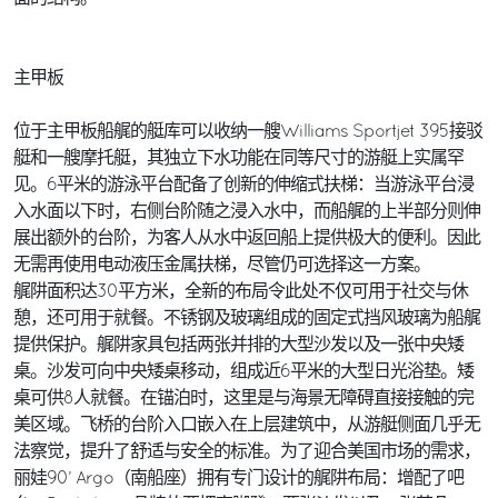
主甲板
位于主甲板船艉的艇库可以收纳一艘Williams Sportjet 395接驳
艇和一艘摩托艇，其独立下水功能在同等尺寸的游艇上实属罕
见。6平米的游泳平台配备了创新的伸缩式扶梯：当游泳平台浸
入水面以下时，右侧台阶随之浸入水中，而船艉的上半部分则伸
展出额外的台阶，为客人从水中返回船上提供极大的便利。因此
无需再使用电动液压金属扶梯，尽管仍可选择这一方案。
艉阱面积达30平方米，全新的布局令此处不仅可用于社交与休
憩，还可用于就餐。不锈钢及玻璃组成的固定式挡风玻璃为船艉
提供保护。艉阱家具包括两张并排的大型沙发以及一张中央矮
桌。沙发可向中央矮桌移动，组成近6平米的大型日光浴垫。矮
桌可供8人就餐。在锚泊时，这里是与海景无障碍直接接触的完
美区域。飞桥的台阶入口嵌入在上层建筑中，从游艇侧面几乎无
法察觉，提升了舒适与安全的标准。为了迎合美国市场的需求，
丽娃90’ Argo（南船座）拥有专门设计的艉阱布局：增配了吧