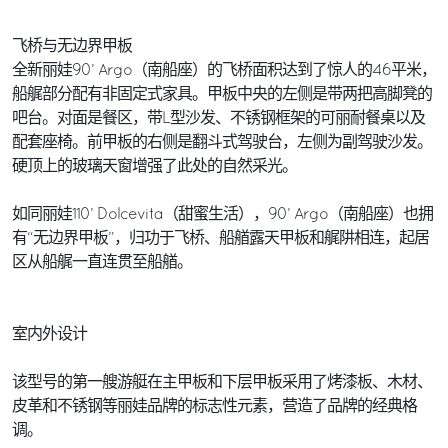
飞桥与无边界甲板
全新丽娃90’ Argo（南船座）的飞桥面积达到了惊人的46平米，
船艉部分配有非固定式家具。甲板中央的左侧是带两把高脚凳的
吧台。对面是餐区，带L型沙发、不锈钢框架的可丽耐餐桌以及
配套座椅。前甲板的右侧是翻斗式驾驶台，左侧为副驾驶沙发。
硬顶上的玻璃天窗增强了此处的自然采光。
如同丽娃110’ Dolcevita（甜蜜生活），90’ Argo（南船座）也拥
有“无边界甲板”，归功于飞桥、船艏露天甲板和艉阱相连，起居
区从船艉一直连贯至船艏。
室内外设计
该型号的第一艘游艇在主甲板和下层甲板采用了烤漆板、木材、
皮革和不锈钢等丽娃品牌的标志性元素，营造了品牌的经典格
调。