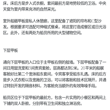
床，床后方是步入式衣橱，套间最前方是地势较低的卫浴。中央
天窗为室内带来充沛的自然采光。
室外船艏甲板是私人休憩廊，这里配备了遮阳的帘布和C型沙
发。根据要求可选配可伸缩式餐桌，将这里打造成餐区或日光浴
区。此外，还有两处为船员所用的大型储物空间。
下层甲板
通向下层甲板的入口位于主甲板右侧的舷墙。下层甲板配备了一
间日用盥洗室和3间贵宾套舱，层高都达到2米。20平米的船艉
客舱好比第二个宽体船东套间，令宾客享受船东礼遇。床的后方
是步入式衣柜以及宽敞的卫浴，可以将客舱和技术区隔开，并通
过特别开发的隔音材料，为客舱充当额外的有效降噪手段。
船员区位于下层甲板的最前方，包含一片实用的小餐区和两间上
下铺的双人卧舱，分别带有卫生间和独立淋浴房。