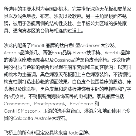
所选用的主要木材为英国胡桃木，完美搭配深色天花板和皮革家
具以及浅色地板、布艺、沙发以及软包。另一主角是镜面不锈
钢，被用于游艇两侧的结构性支柱、主甲板公共区域的多处家
具、通向宾客区的台阶与相连的过道上。
沙龙内配备了Minotti品牌的钛白色L型Andersen大沙发、
Acerbis品牌茶几、两张Frag品牌 Rivera扶手椅、Acerbis品牌
的镀铬底座玻璃餐桌以及Cassina品牌黑色皮革座椅。沙龙所选
用的材质与色彩的结合也呈现在船东套间和三间客舱内：以英国
胡桃木为主基调，黑色烤漆天花板配上白色烤漆装饰，不锈钢结
构支柱则打造出惊艳的镜面效果。白色皮革包围着床的周边、床
头板以及床头柜，黑色皮革和烤漆板装饰着主卧的电视柜和写字
台/梳妆台，不锈钢镜面则装饰客卧的电视柜。家具品牌包括
Casamance、Penelopeoggi、 RevéHome 和
Gentili&Mosconi。卫浴的洗手盆台面、淋浴房和地面使用了珍
贵的Calacatta Australe大理石。
飞桥上的所有非固定家具均来自Roda品牌。