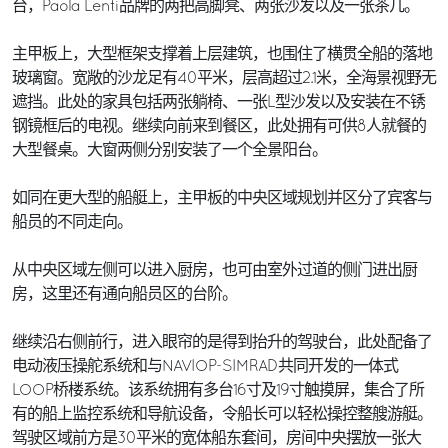
台，Paola Lenti品牌的两把高脚凳、两张沙发以及一张茶几。
主甲板上，大型框架支撑着上层建筑，也围住了横贯全船的落地
玻璃窗。宽敞的沙龙足有40平米，层高超过2.1米，全海景视野无
遮挡。此处的家具包括两张躺椅、一张L型沙发以及安装在不锈
钢镜框后的电视。继续向前来到餐区，此处拥有可供8人就餐的
大型餐桌。大窗两侧分别安装了一个全景阳台。
如同在更大型的船艇上，主甲板的中央区域规划并区分了宾客与
船员的不同走向。
从中央区域左侧可以进入厨房，也可由室外过道的侧门进出厨
房，这里还有通向船员区的台阶。
继续沿右侧前行，进入眼帘的是得到抬升的驾驶台，此处配备了
电动液压操舵系统和与NAVIOP-SIMRAD共同开发的一体式
LOOP桥楼系统。该系统拥有多台16寸及19寸触摸屏，集合了所
有的船上监控系统和导航设备，令船长可以轻松操控整艘游艇。
驾驶区域前方是30平米的宽体船东套间，房间中央摆放一张大