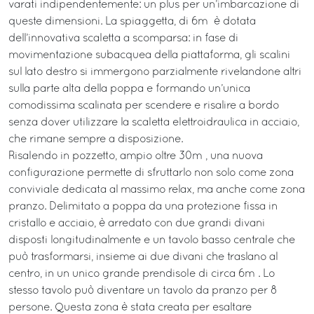
varati indipendentemente: un plus per un’imbarcazione di
queste dimensioni. La spiaggetta, di 6m² è dotata
dell’innovativa scaletta a scomparsa: in fase di
movimentazione subacquea della piattaforma, gli scalini
sul lato destro si immergono parzialmente rivelandone altri
sulla parte alta della poppa e formando un’unica
comodissima scalinata per scendere e risalire a bordo
senza dover utilizzare la scaletta elettroidraulica in acciaio,
che rimane sempre a disposizione.
Risalendo in pozzetto, ampio oltre 30m², una nuova
configurazione permette di sfruttarlo non solo come zona
conviviale dedicata al massimo relax, ma anche come zona
pranzo. Delimitato a poppa da una protezione fissa in
cristallo e acciaio, è arredato con due grandi divani
disposti longitudinalmente e un tavolo basso centrale che
può trasformarsi, insieme ai due divani che traslano al
centro, in un unico grande prendisole di circa 6m². Lo
stesso tavolo può diventare un tavolo da pranzo per 8
persone. Questa zona è stata creata per esaltare