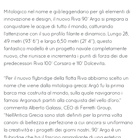
Mitologico nel nome e già leggendario per gli elementi di
innovazione e design, il nuovo Riva 90’ Argo si prepara a
conquistare le acque di tutto il mondo, catturando
l’attenzione con il suo profilo filante e dinamico. Lungo 28,
49 metri (93’ 6’’) e largo 6,50 metri (21’ 4’’), questo
fantastico modello è un progetto navale completamente
nuovo, che riunisce e incrementa i punti di forza dei due
predecessori Riva 100’ Corsaro e 110’ Dolcevita.
“Per il nuovo flybridge della flotta Riva abbiamo scelto un
nome che viene dalla mitologia greca: Argó fu la prima
barca mai costruita al mondo, sulla quale navigarono i
famosi Argonauti partiti alla conquista del vello d’oro.”
commenta Alberto Galassi, CEO di Ferretti Group.
“Nell’Antica Grecia sono stati definiti per la prima volta
canoni di bellezza e perfezione a cui ancora si uniformano
la creatività e i progetti dei giorni nostri. 90’ Argo è un
flybridge che ha il fascino ammaliante di una estetica