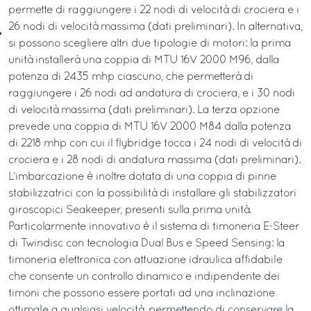
permette di raggiungere i 22 nodi di velocità di crociera e i
26 nodi di velocità massima (dati preliminari). In alternativa,
si possono scegliere altri due tipologie di motori: la prima
unità installerà una coppia di MTU 16V 2000 M96, dalla
potenza di 2435 mhp ciascuno, che permetterà di
raggiungere i 26 nodi ad andatura di crociera, e i 30 nodi
di velocità massima (dati preliminari). La terza opzione
prevede una coppia di MTU 16V 2000 M84 dalla potenza
di 2218 mhp con cui il flybridge tocca i 24 nodi di velocità di
crociera e i 28 nodi di andatura massima (dati preliminari).
L’imbarcazione è inoltre dotata di una coppia di pinne
stabilizzatrici con la possibilità di installare gli stabilizzatori
giroscopici Seakeeper, presenti sulla prima unità.
Particolarmente innovativo è il sistema di timoneria E-Steer
di Twindisc con tecnologia Dual Bus e Speed Sensing: la
timoneria elettronica con attuazione idraulica affidabile
che consente un controllo dinamico e indipendente dei
timoni che possono essere portati ad una inclinazione
ottimale a qualsiasi velocità, permettendo di conservare la