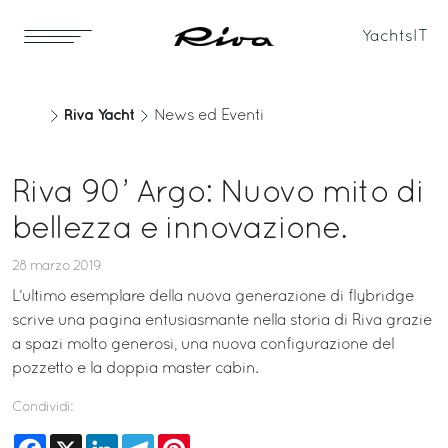
Yachts
IT
Riva Yacht
News ed Eventi
Riva 90’ Argo: Nuovo mito di
bellezza e innovazione.
28 marzo 2019
L’ultimo esemplare della nuova generazione di flybridge
scrive una pagina entusiasmante nella storia di Riva grazie
a spazi molto generosi, una nuova configurazione del
pozzetto e la doppia master cabin.
Condividi:
Facebook
X
LinkedIn
Telegram
Pinterest