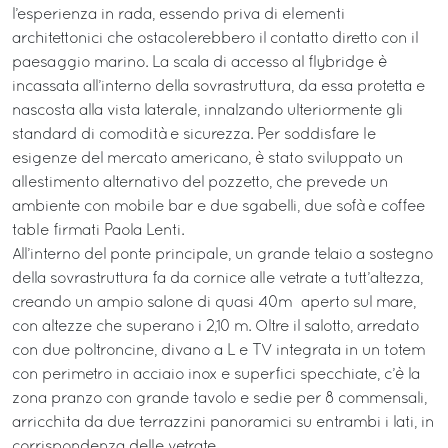
l’esperienza in rada, essendo priva di elementi
architettonici che ostacolerebbero il contatto diretto con il
paesaggio marino. La scala di accesso al flybridge è
incassata all’interno della sovrastruttura, da essa protetta e
nascosta alla vista laterale, innalzando ulteriormente gli
standard di comodità e sicurezza. Per soddisfare le
esigenze del mercato americano, è stato sviluppato un
allestimento alternativo del pozzetto, che prevede un
ambiente con mobile bar e due sgabelli, due sofà e coffee
table firmati Paola Lenti.
All’interno del ponte principale, un grande telaio a sostegno
della sovrastruttura fa da cornice alle vetrate a tutt’altezza,
creando un ampio salone di quasi 40m² aperto sul mare,
con altezze che superano i 2,10 m. Oltre il salotto, arredato
con due poltroncine, divano a L e TV integrata in un totem
con perimetro in acciaio inox e superfici specchiate, c’è la
zona pranzo con grande tavolo e sedie per 8 commensali,
arricchita da due terrazzini panoramici su entrambi i lati, in
corrispondenza delle vetrate.