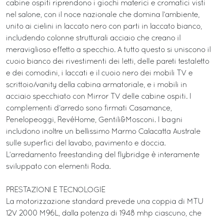
cabine ospiti riprendono i giochi materici e cromatici visti
nel salone, con il noce nazionale che domina l’ambiente,
unito ai cielini in laccato nero con parti in laccato bianco,
includendo colonne strutturali acciaio che creano il
meraviglioso effetto a specchio. A tutto questo si uniscono il
cuoio bianco dei rivestimenti dei letti, delle pareti testaletto
e dei comodini, i laccati e il cuoio nero dei mobili TV e
scrittoio/vanity della cabina armatoriale, e i mobili in
acciaio specchiato con Mirror TV delle cabine ospiti. I
complementi d’arredo sono firmati Casamance,
Penelopeoggi, RevéHome, Gentili&Mosconi. I bagni
includono inoltre un bellissimo Marmo Calacatta Australe
sulle superfici del lavabo, pavimento e doccia.
L’arredamento freestanding del flybridge è interamente
sviluppato con elementi Roda.
PRESTAZIONI E TECNOLOGIE
La motorizzazione standard prevede una coppia di MTU
12V 2000 M96L, dalla potenza di 1948 mhp ciascuno, che