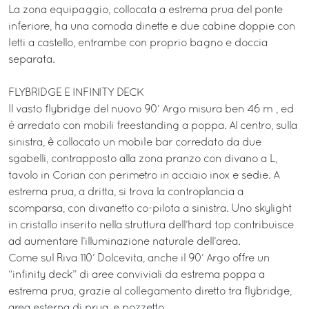
La zona equipaggio, collocata a estrema prua del ponte
inferiore, ha una comoda dinette e due cabine doppie con
letti a castello, entrambe con proprio bagno e doccia
separata.
FLYBRIDGE E INFINITY DECK
Il vasto flybridge del nuovo 90’ Argo misura ben 46 m², ed
è arredato con mobili freestanding a poppa. Al centro, sulla
sinistra, è collocato un mobile bar corredato da due
sgabelli, contrapposto alla zona pranzo con divano a L,
tavolo in Corian con perimetro in acciaio inox e sedie. A
estrema prua, a dritta, si trova la controplancia a
scomparsa, con divanetto co-pilota a sinistra. Uno skylight
in cristallo inserito nella struttura dell’hard top contribuisce
ad aumentare l’illuminazione naturale dell’area.
Come sul Riva 110’ Dolcevita, anche il 90’ Argo offre un
“infinity deck” di aree conviviali da estrema poppa a
estrema prua, grazie al collegamento diretto tra flybridge,
area esterna di prua, e pozzetto.