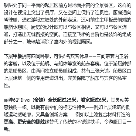
艉阱处于同一平面的起居区前方是地面抬高的全景餐区，这样的
设计在视觉上突出了餐厅，又在空间上保持了连贯性。厨房通向
驾驶舱，通过游艇左舷处的外部走道，还可前往主甲板最前端的
船艏休憩区。厨房的设计既可以与餐区相隔，又可以与餐区连
通，打造出无缝衔接的空间。连接至飞桥的台阶也是装饰的组成
部分之一，玻璃墙消除了室内外的视觉隔阂。
下层甲板
拥有四间卧舱，可供8名宾客休息——三间带套内卫浴
的客舱，以及位于船艉、与船体等宽的船东套房。位于游艇舯部
的是船员区，由两间独立船员舱组成，共有三张床铺。船员区由
上层建筑一侧的专用走道进出，完美保障了船东与宾客的私密
性。
82’ Diva（帝娃）全长超过25米，船宽超过6米，
丽娃
其灵动美
感独树一帜。既拥有前辈们的标志性特色——例如上层建筑的低
矮运动感轮廓，又具备创新方案——例如以上漆复合材料打造的
更高、更安全的侧舷
缘替代了传统的不锈钢扶手，令游艇耳目一
新。