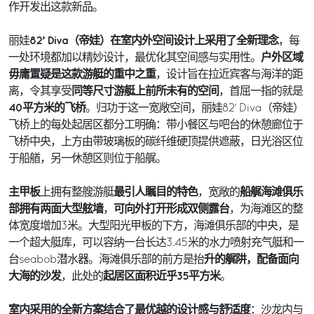
作开发出这款新品。
82’ Diva（帝娃）在室内外空间设计上采用了全新理念
丽娃
，每
户外区域
一处环境都加以精妙设计，最优化其空间感与实用性。
毋庸置疑是这款游艇的重中之重
，设计旨在拉近宾客与海洋的距
同等尺寸游艇上前所未有的空间
离，令其享受
，首屈一指的就是
40平方米的飞桥
。归功于这一宽敞空间，丽娃82’ Diva（帝娃）
飞桥上的每处起居区都分工明确：带小餐区与吧台的休憩廊位于
飞桥中央，上方由带玻璃板的碳纤维硬顶提供遮蔽，日光浴区位
于船艏，另一休憩区则位于船艉。
主甲板
最引人瞩目的特色
船艉海滩俱乐
上拥有整艘游艇
，宽敞的
部拥有两面大型舷墙
可向外打开形成双侧露台
，
，为海滩区的整
体宽度增加3米。大型阳光甲板的下方，海滩俱乐部的中央，是
一个超大艇库，可以容纳一台长达3.45米的水力喷射充气艇和一
升的艉阱，配备面向
台seabob潜水器。海滩俱乐部的前方是抬
大海的沙发
起居区面积近乎35平方米
，此处的
。
室内采用的全新方案结合了最优越的设计感与舒适度
：沙龙内与