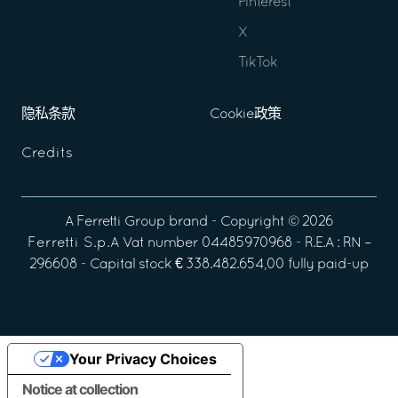
Pinterest
X
TikTok
隐私条款
Cookie政策
Credits
A
Ferretti Group
brand - Copyright ©
2026
Ferretti S.p.A
Vat number 04485970968 - R.E.A : RN –
296608 - Capital stock € 338.482.654,00 fully paid-up
Your Privacy Choices
Notice at collection