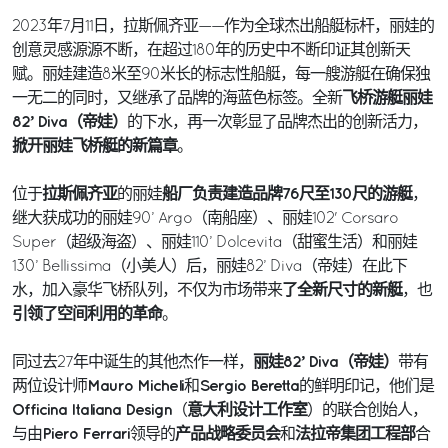
2023年7月11日，拉斯佩齐亚——作为全球杰出船艇标杆，丽娃的
创意灵感源源不断，在超过180年的历史中不断印证其创新天
赋。丽娃建造8米至90米长的标志性船艇，每一艘游艇在确保独
飞桥游艇丽娃
一无二的同时，又继承了品牌的海蓝色标签。全新
82’ Diva（帝娃）
的下水，再一次彰显了品牌杰出的创新活力，
掀开丽娃飞桥艇的新篇章
。
拉斯佩齐亚
船厂负责建造品牌76尺至130尺的游艇
位于
的丽娃
，
继大获成功的丽娃90’ Argo（南船座）、丽娃102' Corsaro
Super（超级海盗）、丽娃110’ Dolcevita（甜蜜生活）和丽娃
130’ Bellissima（小美人）后，丽娃82’ Diva（帝娃）在此下
了全新尺寸的新艇
水，加入豪华飞桥队列，不仅为市场带来
，也
引领了空间利用的革命
。
丽娃82’ Diva（帝娃）
同过去27年中诞生的其他杰作一样，
带有
Mauro Micheli
Sergio Beretta
两位设计师
和
的鲜明印记，他们是
Officina Italiana Design
意大利设计工作室
（
）的联合创始人，
Piero Ferrari
产品战略委员会
法拉帝集团工程部
与由
领导的
和
合