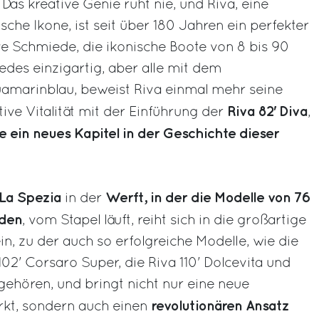
- Das kreative Genie ruht nie, und Riva, eine
sche Ikone, ist seit über 180 Jahren ein perfekter
ive Schmiede, die ikonische Boote von 8 bis 90
jedes einzigartig, aber alle mit dem
amarinblau, beweist Riva einmal mehr seine
Riva 82' Diva
ve Vitalität mit der Einführung der
,
e ein neues Kapitel in der Geschichte dieser
La Spezia
Werft, in der die Modelle von 76
in der
rden
, vom Stapel läuft, reiht sich in die großartige
in, zu der auch so erfolgreiche Modelle, wie die
102' Corsaro Super, die Riva 110' Dolcevita und
 gehören, und bringt nicht nur eine neue
revolutionären Ansatz
kt, sondern auch einen