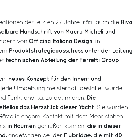
Riva
ationen der letzten 27 Jahre trägt auch die
elbare Handschrift von Mauro Micheli und
Officina Italiana Design
ndern von
, in
Produktstrategieausschuss unter der Leitung
dem
technischen Abteilung der Ferretti Group.
er
neues Konzept für den Innen- und
ein
 jede Umgebung meisterhaft gestaltet wurde,
Die
 Funktionalität zu optimieren.
ifellos das Herzstück dieser Yacht
. Sie wurden
e Gäste in engem Kontakt mit dem Meer stehen
in Räumen
die in dieser
nis
genießen können,
nd,
Flybridge, die mit 40
angefangen bei der