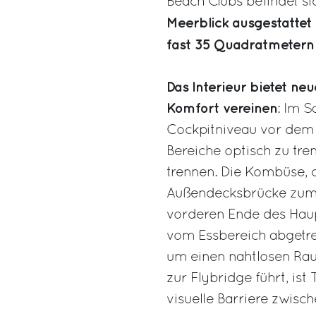
Beach Clubs befindet s
Meerblick ausgestattet
fast 35 Quadratmetern 
Das Interieur bietet ne
Komfort vereinen
: Im S
Cockpitniveau vor dem 
Bereiche optisch zu tre
trennen. Die Kombüse, 
Außendecksbrücke zum v
vorderen Ende des Haup
vom Essbereich abgetre
um einen nahtlosen Rau
zur Flybridge führt, ist
visuelle Barriere zwisc