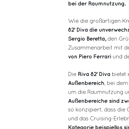
bei der Raumnutzung.
Wie die großartigen Kre
82' Diva
die unverwechs
Sergio Beretta,
den Grü
Zusammenarbeit mit 
von Piero Ferrari
und d
Riva 82' Diva
Die
bietet 
Außenbereich
, bei dem
um die Raumnutzung und
Außenbereiche sind zwe
so konzipiert, dass di
und das Cruising-Erleb
Kategorie beispiellos si