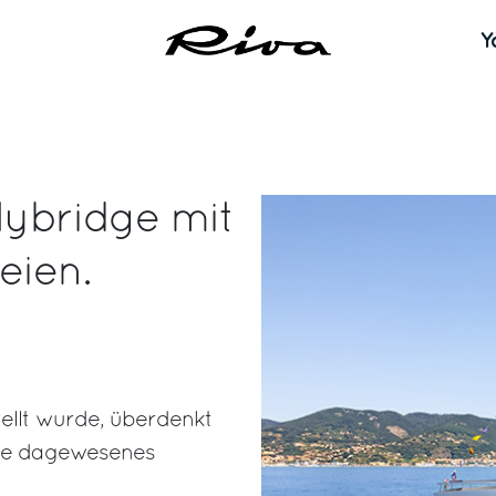
Y
Flybridge mit
eien.
tellt wurde, überdenkt
nie dagewesenes