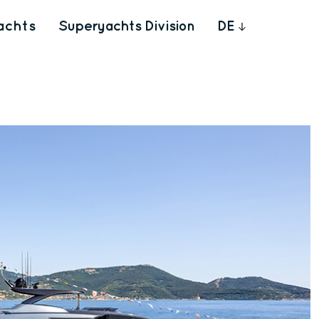
achts
Superyachts Division
DE