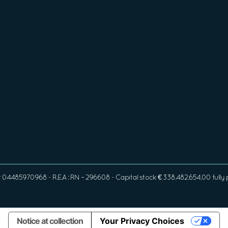
4485970968 - R.E.A : RN – 296608 - Capital stock € 338.482.654,00 fully
Notice at collection
Your Privacy Choices