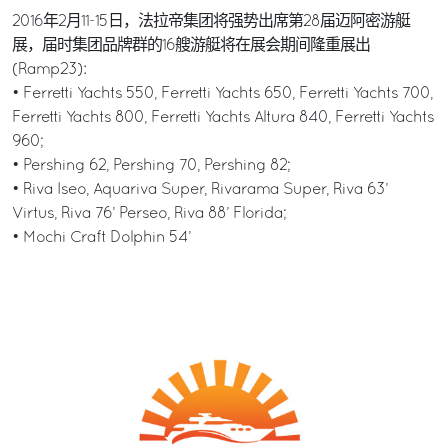
2016年2月11-15日，法拉帝集团将强势出席第28届迈阿密游艇
展，届时集团品牌群的16艘游艇将在展会期间隆重展出
(Ramp23):
• Ferretti Yachts 550, Ferretti Yachts 650, Ferretti Yachts 700,
Ferretti Yachts 800, Ferretti Yachts Altura 840, Ferretti Yachts
960;
• Pershing 62, Pershing 70, Pershing 82;
• Riva Iseo, Aquariva Super, Rivarama Super, Riva 63’
Virtus, Riva 76’ Perseo, Riva 88’ Florida;
• Mochi Craft Dolphin 54’