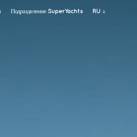
s
Подразделение SuperYachts
RU