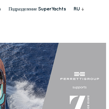
s
Подразделение SuperYachts
RU