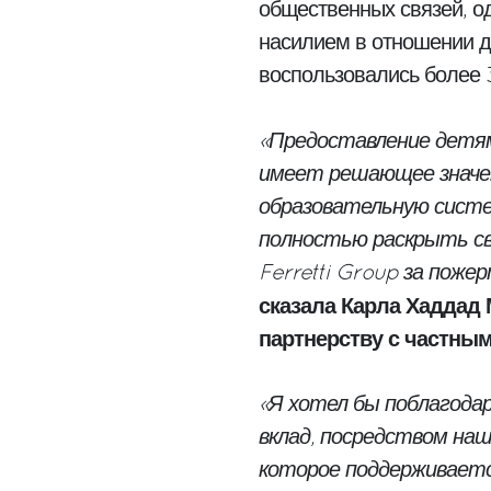
общественных связей, о
насилием в отношении д
воспользовались более 
«Предоставление детям
имеет решающее значени
образовательную систе
полностью раскрыть св
Ferretti Group за поже
сказала Карла Хаддад 
партнерству с частны
«Я хотел бы поблагод
вклад, посредством наш
которое поддерживаетс