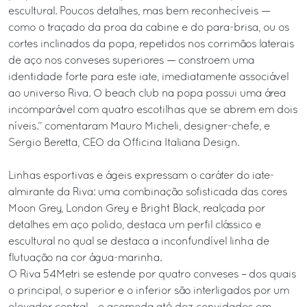
escultural. Poucos detalhes, mas bem reconhecíveis —
como o traçado da proa da cabine e do para-brisa, ou os
cortes inclinados da popa, repetidos nos corrimãos laterais
de aço nos conveses superiores — constroem uma
identidade forte para este iate, imediatamente associável
ao universo Riva. O beach club na popa possui uma área
incomparável com quatro escotilhas que se abrem em dois
níveis.” comentaram Mauro Micheli, designer-chefe, e
Sergio Beretta, CEO da Officina Italiana Design.
Linhas esportivas e ágeis expressam o caráter do iate-
almirante da Riva: uma combinação sofisticada das cores
Moon Grey, London Grey e Bright Black, realçada por
detalhes em aço polido, destaca um perfil clássico e
escultural no qual se destaca a inconfundível linha de
flutuação na cor água-marinha.
O Riva 54Metri se estende por quatro conveses – dos quais
o principal, o superior e o inferior são interligados por um