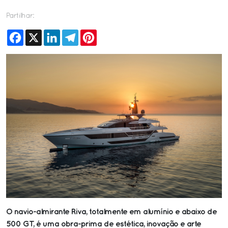
Partilhar:
Facebook
X
LinkedIn
Telegram
Pinterest
O navio-almirante Riva, totalmente em alumínio e abaixo de
500 GT, é uma obra-prima de estética, inovação e arte