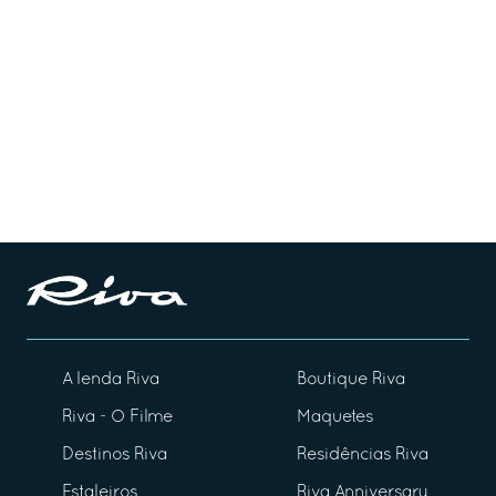
A lenda Riva
Boutique Riva
Riva - O Filme
Maquetes
Destinos Riva
Residências Riva
Estaleiros
Riva Anniversary