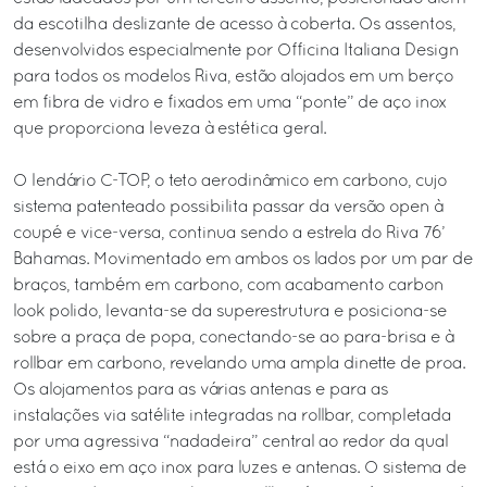
da escotilha deslizante de acesso à coberta. Os assentos,
desenvolvidos especialmente por Officina Italiana Design
para todos os modelos Riva, estão alojados em um berço
em fibra de vidro e fixados em uma “ponte” de aço inox
que proporciona leveza à estética geral.
O lendário C-TOP, o teto aerodinâmico em carbono, cujo
sistema patenteado possibilita passar da versão open à
coupé e vice-versa, continua sendo a estrela do Riva 76’
Bahamas. Movimentado em ambos os lados por um par de
braços, também em carbono, com acabamento carbon
look polido, levanta-se da superestrutura e posiciona-se
sobre a praça de popa, conectando-se ao para-brisa e à
rollbar em carbono, revelando uma ampla dinette de proa.
Os alojamentos para as várias antenas e para as
instalações via satélite integradas na rollbar, completada
por uma agressiva “nadadeira” central ao redor da qual
está o eixo em aço inox para luzes e antenas. O sistema de