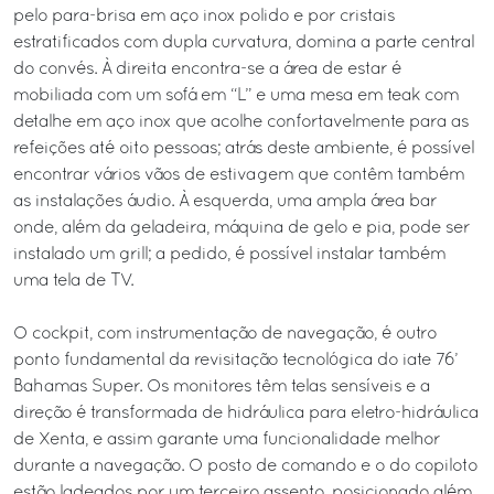
pelo para-brisa em aço inox polido e por cristais
estratificados com dupla curvatura, domina a parte central
do convés. À direita encontra-se a área de estar é
mobiliada com um sofá em “L” e uma mesa em teak com
detalhe em aço inox que acolhe confortavelmente para as
refeições até oito pessoas; atrás deste ambiente, é possível
encontrar vários vãos de estivagem que contêm também
as instalações áudio. À esquerda, uma ampla área bar
onde, além da geladeira, máquina de gelo e pia, pode ser
instalado um grill; a pedido, é possível instalar também
uma tela de TV.
O cockpit, com instrumentação de navegação, é outro
ponto fundamental da revisitação tecnológica do iate 76’
Bahamas Super. Os monitores têm telas sensíveis e a
direção é transformada de hidráulica para eletro-hidráulica
de Xenta, e assim garante uma funcionalidade melhor
durante a navegação. O posto de comando e o do copiloto
estão ladeados por um terceiro assento, posicionado além