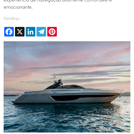
experiência de navegação altamente confortável e
emocionante.
Partilhar:
Facebook
X
LinkedIn
Telegram
Pinterest