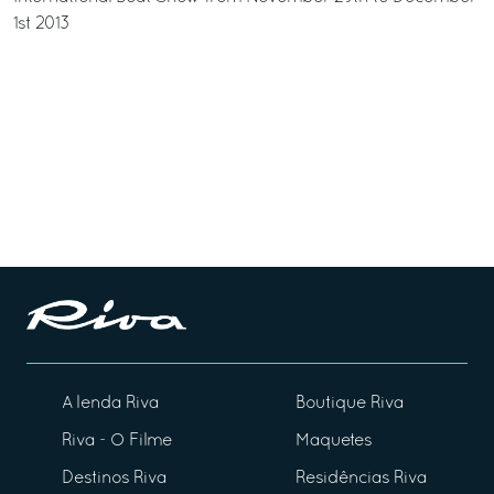
1st 2013
A lenda Riva
Boutique Riva
Riva - O Filme
Maquetes
Destinos Riva
Residências Riva