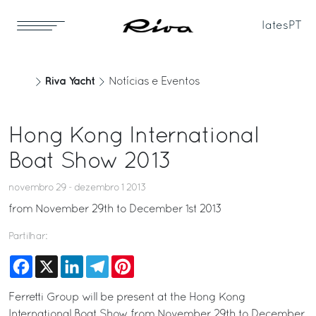
Iates
PT
Riva Yacht
Notícias e Eventos
Hong Kong International
Boat Show 2013
novembro 29 - dezembro 1 2013
from November 29th to December 1st 2013
Partilhar:
Facebook
X
LinkedIn
Telegram
Pinterest
Ferretti Group will be present at the Hong Kong
International Boat Show from November 29th to December