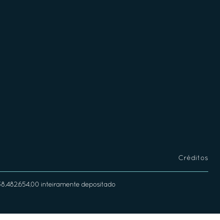
Créditos
338.482.654,00 inteiramente depositado