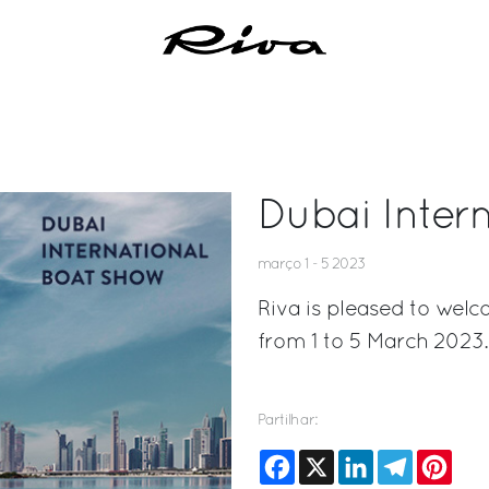
Dubai Inter
março 1 - 5 2023
Riva is pleased to welc
from 1 to 5 March 2023.
Partilhar:
Facebook
X
LinkedIn
Telegram
Pinte