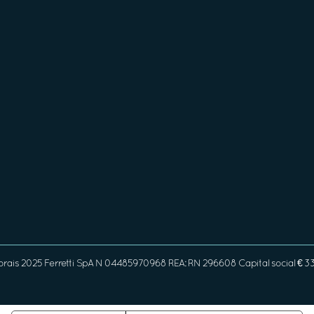
orais 2025 Ferretti SpA N 04485970968 REA: RN 296608 Capital social € 