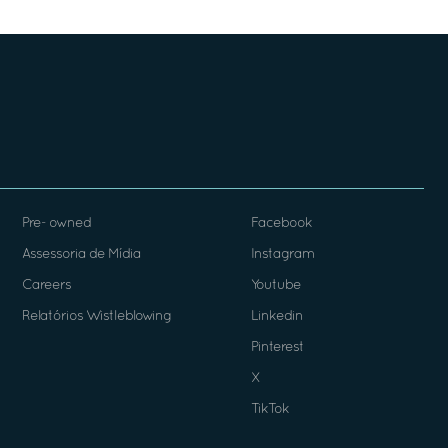
Pre- owned
Facebook
Assessoria de Mídia
Instagram
Careers
Youtube
Relatórios Wistleblowing
Linkedin
Pinterest
X
TikTok