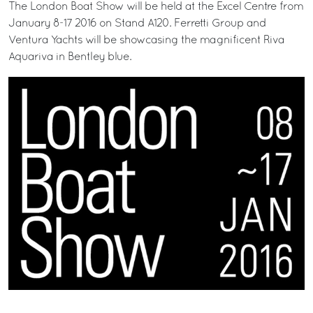
The London Boat Show will be held at the Excel Centre from
January 8-17 2016 on Stand A120. Ferretti Group and
Ventura Yachts will be showcasing the magnificent Riva
Aquariva in Bentley blue.