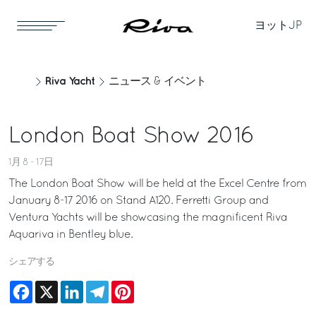
ヨット
JP
Riva Yacht
ニュース & イベント
London Boat Show 2016
1月 8 - 17日
The London Boat Show will be held at the Excel Centre from
January 8-17 2016 on Stand A120. Ferretti Group and
Ventura Yachts will be showcasing the magnificent Riva
Aquariva in Bentley blue.
シェアする
Facebook
X
LinkedIn
Telegram
Pinterest