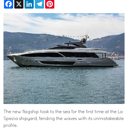
Facebook
X
LinkedIn
Telegram
Pinterest
The new flagship took to the sea for the first time at the La
Spezia shipyard, fending the waves with its unmistakeable
profile.