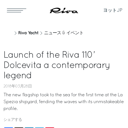
ヨット
JP
Riva Yacht
ニュース & イベント
Launch of the Riva 110’
Dolcevita a contemporary
legend
2018年03月28日
The new flagship took to the sea for the first time at the La
Spezia shipyard, fending the waves with its unmistakeable
profile.
シェアする