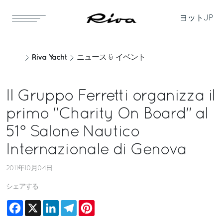
ヨット
JP
Riva Yacht
ニュース & イベント
Il Gruppo Ferretti organizza il
primo "Charity On Board" al
51° Salone Nautico
Internazionale di Genova
2011年10月04日
シェアする
Facebook
X
LinkedIn
Telegram
Pinterest