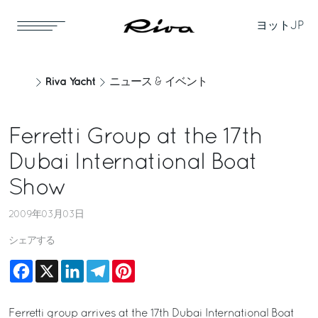
ヨット
JP
Riva Yacht
ニュース & イベント
Ferretti Group at the 17th
Dubai International Boat
Show
2009年03月03日
シェアする
Facebook
X
LinkedIn
Telegram
Pinterest
Ferretti group arrives at the 17th Dubai International Boat