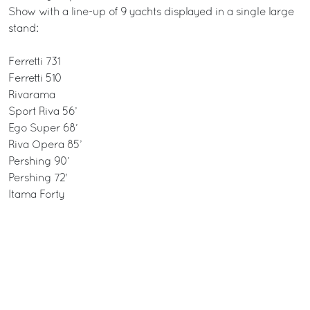
Show with a line-up of 9 yachts displayed in a single large
stand:
Ferretti 731
Ferretti 510
Rivarama
Sport Riva 56’
Ego Super 68’
Riva Opera 85’
Pershing 90’
Pershing 72'
Itama Forty