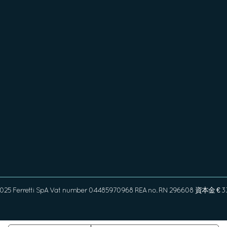
2025 Ferretti SpA Vat number 04485970968 REA no. RN 296608 資本金