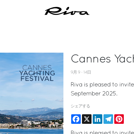
Cannes Yach
9月 9 - 14日
Riva is pleased to invit
September 2025.
シェアする
Facebook
X
LinkedIn
Telegram
Pinte
Riva is pleased to invit