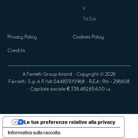
X
TikTok
Privacy Policy
Cookies Policy
Credits
A
Ferretti Group
brand - Copyright ©
2026
Ferretti S.p.A
P. IVA 04485970968 - R.E.A : RN – 296608
- Capitale sociale € 338.482.654,00 i.v.
Le tue preferenze relative alla privacy
Informativa sulla raccolta