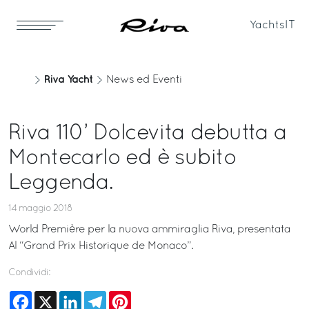
Yachts
IT
Riva Yacht
News ed Eventi
Riva 110’ Dolcevita debutta a
Montecarlo ed è subito
Leggenda.
14 maggio 2018
World Première per la nuova ammiraglia Riva, presentata
Al “Grand Prix Historique de Monaco”.
Condividi:
Facebook
X
LinkedIn
Telegram
Pinterest