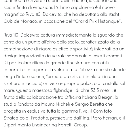
continua a scrivere la storia della nautica, lasciando una
scia infinita di emozioni. L’ultimo capolavoro è il nuovo,
magnifico Riva 110’ Dolcevita, che ha debuttato allo Yacht
Club de Monaco, in occasione del “Grand Prix Historique”.
Riva 110’ Dolcevita cattura immediatamente lo sguardo che
corre da un punto all’altro dello scafo, caratterizzato dalla
combinazione di rigore estetico e sportività, integrati da un
design impreziosito da vetrate sagomate e inserti cromati.
Di particolare rilievo la grande finestratura con oblò
integrati e, in coperta, la vetrata a tutt’altezza che si estende
lungo l’intero salone, formata da cristalli intelaiati in una
struttura in acciaio; un vero e proprio palazzo di cristallo sul
mare. Questo maestoso flybridge , di oltre 33,5 metri , è
frutto della collaborazione tra Officina Italiana Design, lo
studio fondato da Mauro Micheli e Sergio Beretta che
progetta in esclusiva tutta la gamma Riva, il Comitato
Strategico di Prodotto, presieduto dall’ Ing. Piero Ferrari, e il
Dipartimento Engineering Ferretti Group.