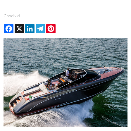
Condividi:
Facebook
X
LinkedIn
Telegram
Pinterest