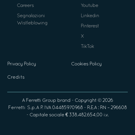
Careers
Youtube
Segnalazioni
Linkedin
Wistleblowing
Pinterest
X
TikTok
Privacy Policy
Cookies Policy
Credits
A
Ferretti Group
brand - Copyright ©
2026
Ferretti S.p.A
P. IVA 04485970968 - R.E.A : RN – 296608
- Capitale sociale € 338.482.654,00 i.v.