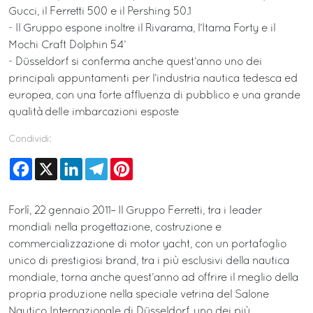
Gucci, il Ferretti 500 e il Pershing 50.1
- Il Gruppo espone inoltre il Rivarama, l’Itama Forty e il
Mochi Craft Dolphin 54’
- Düsseldorf si conferma anche quest’anno uno dei
principali appuntamenti per l’industria nautica tedesca ed
europea, con una forte affluenza di pubblico e una grande
qualità delle imbarcazioni esposte
Condividi:
Facebook
X
LinkedIn
Telegram
Pinterest
Forlì, 22 gennaio 2011– Il Gruppo Ferretti, tra i leader
mondiali nella progettazione, costruzione e
commercializzazione di motor yacht, con un portafoglio
unico di prestigiosi brand, tra i più esclusivi della nautica
mondiale, torna anche quest’anno ad offrire il meglio della
propria produzione nella speciale vetrina del Salone
Nautico Internazionale di Düsseldorf, uno dei più