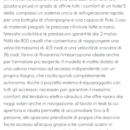
(posta a prua) in grado di offrire tutti i comfort di un hotel 5
stelle, compreso un sistema unico di refrigerazione rapida
per una bottiglia di champagne e una coppia di flute. L’uso
di materiali pregiati, le preziose rifiniture fatte a mano,
l’elevata vivibilità e le prestazioni garantite dai 2 motori
MAN da 800 cavalli che consentono di raggiungere una
velocità massima di 41,5 nodi e una velocità di crociera di
36 nodi, fanno di Rivarama l’imbarcazione ideale anche
per l’armatore più esigente. Il modello è inoltre dotato di
una cabina marinaio ad accesso indipendente con un
proprio bagno, che risulta quindi completamente
autonoma. Anche il pozzetto esterno è equipaggiato con
tutti gli accessori necessari per garantire il massimo
comfort: dal tendalino elettro-idraulico che offre riparo dai
raggi solari anche in navigazione, al tavolo in teak la cui
apertura a ribalta permette di accomodare fino a 8
persone, allo spazioso prendisole di poppa che assicura
facile accesso all’acqua grazie a tre comodi scalini in