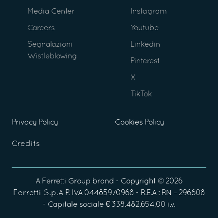
Media Center
Instagram
Careers
Youtube
Segnalazioni
Linkedin
Wistleblowing
Pinterest
X
TikTok
Privacy Policy
Cookies Policy
Credits
A
Ferretti Group
brand - Copyright ©
2026
Ferretti S.p.A
P. IVA 04485970968 - R.E.A : RN – 296608
- Capitale sociale € 338.482.654,00 i.v.