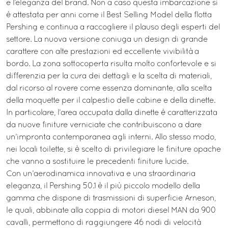
e l’eleganza del brand. Non a caso questa imbarcazione si
è attestata per anni come il Best Selling Model della flotta
Pershing e continua a raccogliere il plauso degli esperti del
settore. La nuova versione coniuga un design di grande
carattere con alte prestazioni ed eccellente vivibilità a
bordo. La zona sottocoperta risulta molto confortevole e si
differenzia per la cura dei dettagli e la scelta di materiali,
dal ricorso al rovere come essenza dominante, alla scelta
della moquette per il calpestio delle cabine e della dinette.
In particolare, l’area occupata dalla dinette è caratterizzata
da nuove finiture verniciate che contribuiscono a dare
un’impronta contemporanea agli interni. Allo stesso modo,
nei locali toilette, si è scelto di privilegiare le finiture opache
che vanno a sostituire le precedenti finiture lucide.
Con un’aerodinamica innovativa e una straordinaria
eleganza, il Pershing 50.1 è il più piccolo modello della
gamma che dispone di trasmissioni di superficie Arneson,
le quali, abbinate alla coppia di motori diesel MAN da 900
cavalli, permettono di raggiungere 46 nodi di velocità