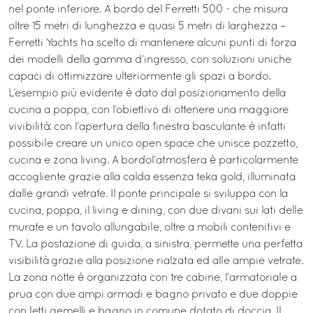
nel ponte inferiore. A bordo del Ferretti 500 - che misura
oltre 15 metri di lunghezza e quasi 5 metri di larghezza –
Ferretti Yachts ha scelto di mantenere alcuni punti di forza
dei modelli della gamma d’ingresso, con soluzioni uniche
capaci di ottimizzare ulteriormente gli spazi a bordo.
L’esempio più evidente è dato dal posizionamento della
cucina a poppa, con l’obiettivo di ottenere una maggiore
vivibilità: con l’apertura della finestra basculante è infatti
possibile creare un unico open space che unisce pozzetto,
cucina e zona living. A bordol’atmosfera è particolarmente
accogliente grazie alla calda essenza teka gold, illuminata
dalle grandi vetrate. Il ponte principale si sviluppa con la
cucina, poppa, il living e dining, con due divani sui lati delle
murate e un tavolo allungabile, oltre a mobili contenitivi e
TV. La postazione di guida, a sinistra, permette una perfetta
visibilità grazie alla posizione rialzata ed alle ampie vetrate.
La zona notte è organizzata con tre cabine, l’armatoriale a
prua con due ampi armadi e bagno privato e due doppie
con letti gemelli e bagno in comune dotato di doccia. Il