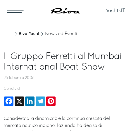
Yachts
IT
Riva Yacht
News ed Eventi
Il Gruppo Ferretti al Mumbai
International Boat Show
28 febbraio 2008
Condividi:
Facebook
X
LinkedIn
Telegram
Pinterest
Considerata la dinamicità e la continua crescita del
mercato nautico indiano, l’azienda ha deciso di