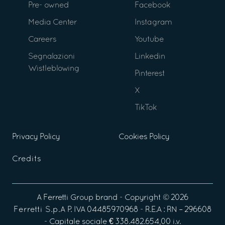
Pre- owned
Facebook
Media Center
Instagram
Careers
Youtube
Segnalazioni
Linkedin
Wistleblowing
Pinterest
X
TikTok
Privacy Policy
Cookies Policy
Credits
A
Ferretti Group
brand - Copyright ©
2026
Ferretti S.p.A
P. IVA 04485970968 - R.E.A : RN – 296608
- Capitale sociale € 338.482.654,00 i.v.