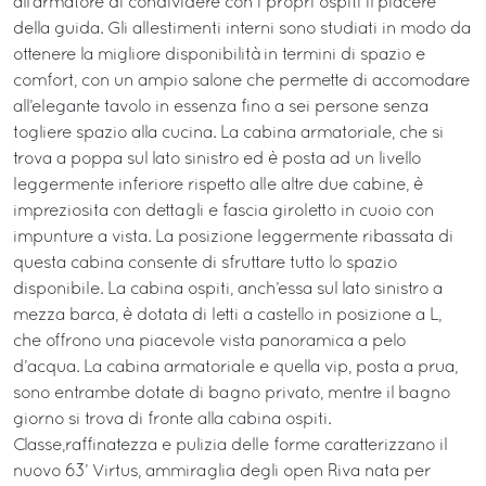
all’armatore di condividere con i propri ospiti il piacere
della guida. Gli allestimenti interni sono studiati in modo da
ottenere la migliore disponibilità in termini di spazio e
comfort, con un ampio salone che permette di accomodare
all’elegante tavolo in essenza fino a sei persone senza
togliere spazio alla cucina. La cabina armatoriale, che si
trova a poppa sul lato sinistro ed è posta ad un livello
leggermente inferiore rispetto alle altre due cabine, è
impreziosita con dettagli e fascia giroletto in cuoio con
impunture a vista. La posizione leggermente ribassata di
questa cabina consente di sfruttare tutto lo spazio
disponibile. La cabina ospiti, anch’essa sul lato sinistro a
mezza barca, è dotata di letti a castello in posizione a L,
che offrono una piacevole vista panoramica a pelo
d’acqua. La cabina armatoriale e quella vip, posta a prua,
sono entrambe dotate di bagno privato, mentre il bagno
giorno si trova di fronte alla cabina ospiti.
Classe,raffinatezza e pulizia delle forme caratterizzano il
nuovo 63’ Virtus, ammiraglia degli open Riva nata per