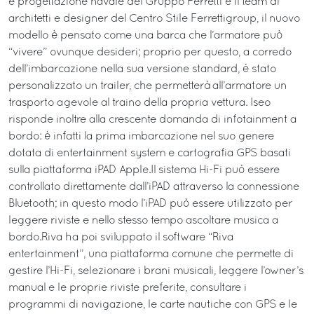
e progettazione navale del Gruppo Ferretti e il team di
architetti e designer del Centro Stile Ferrettigroup, il nuovo
modello è pensato come una barca che l’armatore può
“vivere” ovunque desideri; proprio per questo, a corredo
dell’imbarcazione nella sua versione standard, è stato
personalizzato un trailer, che permetterà all’armatore un
trasporto agevole al traino della propria vettura. Iseo
risponde inoltre alla crescente domanda di infotainment a
bordo: è infatti la prima imbarcazione nel suo genere
dotata di entertainment system e cartografia GPS basati
sulla piattaforma iPAD Apple.Il sistema Hi-Fi può essere
controllato direttamente dall’iPAD attraverso la connessione
Bluetooth; in questo modo l’iPAD può essere utilizzato per
leggere riviste e nello stesso tempo ascoltare musica a
bordo.Riva ha poi sviluppato il software “Riva
entertainment”, una piattaforma comune che permette di
gestire l’Hi-Fi, selezionare i brani musicali, leggere l’owner’s
manual e le proprie riviste preferite, consultare i
programmi di navigazione, le carte nautiche con GPS e le