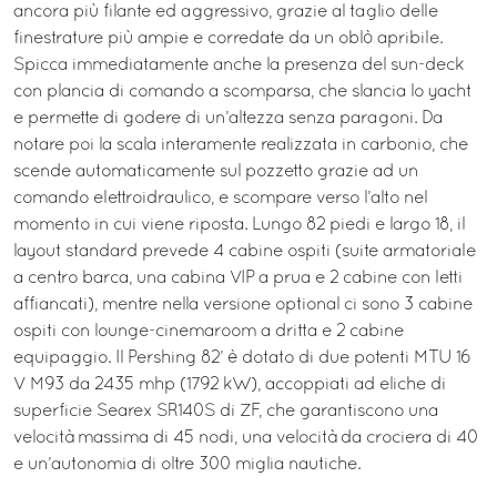
ancora più filante ed aggressivo, grazie al taglio delle
finestrature più ampie e corredate da un oblò apribile.
Spicca immediatamente anche la presenza del sun-deck
con plancia di comando a scomparsa, che slancia lo yacht
e permette di godere di un’altezza senza paragoni. Da
notare poi la scala interamente realizzata in carbonio, che
scende automaticamente sul pozzetto grazie ad un
comando elettroidraulico, e scompare verso l’alto nel
momento in cui viene riposta. Lungo 82 piedi e largo 18, il
layout standard prevede 4 cabine ospiti (suite armatoriale
a centro barca, una cabina VIP a prua e 2 cabine con letti
affiancati), mentre nella versione optional ci sono 3 cabine
ospiti con lounge-cinemaroom a dritta e 2 cabine
equipaggio. Il Pershing 82’ è dotato di due potenti MTU 16
V M93 da 2435 mhp (1792 kW), accoppiati ad eliche di
superficie Searex SR140S di ZF, che garantiscono una
velocità massima di 45 nodi, una velocità da crociera di 40
e un’autonomia di oltre 300 miglia nautiche.