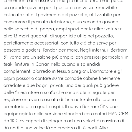
consentono di rilassarsi al meglio anche durante la pesca;
un grande gavone per il pescato con vasca rimovibile
collocato sotto il pavimento del pozzetto, utilizzabile per
conservare il pescato del giorno, e un secondo gavone
nello specchio di poppa; ampi spazi per le attrezzature e
oltre 13 metri quadrati di superficie utile nel pozzetto,
perfettamente accessoriati con tutto ciò che serve per
pescare o godersi l’andar per mare. Negli interni, il Bertram
51’ vanta ora un salone più ampio, con preziosi particolari in
teak, finiture in Corian nella cucina e splendidi
complementi d’arredo in tessuti pregiati. L'armatore e gli
ospiti possono contare su tre comode cabine finemente
arredate e due bagni privati, uno dei quali può godere
delle finestrature a scafo che sono state integrate per
regalare una vera cascata di luce naturale alla cabina
armatoriale e a quelle ospiti. Il nuovo Bertram 51’ viene
equipaggiato nella versione standard con motori MAN CRM
da 1100 cv capaci di spingerlo ad una velocità massima di
36 nodi e una velocità da crociera di 32 nodi. Altre