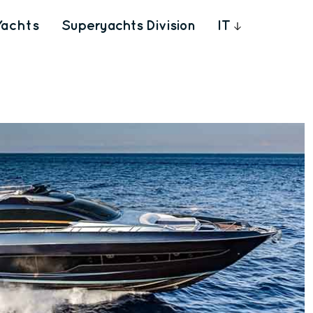
Yachts
Superyachts Division
IT