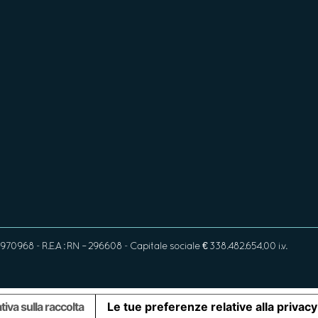
970968 - R.E.A : RN – 296608 - Capitale sociale € 338.482.654,00 i.v.
tiva sulla raccolta
Le tue preferenze relative alla privacy