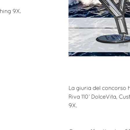
hing 9X.
La giuria del concorso h
Riva 110’ DolceVita, Cu
9X.