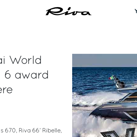
ai World
n 6 award
ere
s 670, Riva 66’ Ribelle,