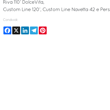
Riva 110’ DolceVita,
Custom Line 120’, Custom Line Navetta 42 e Pers
Condividi:
Facebook
X
LinkedIn
Telegram
Pinterest