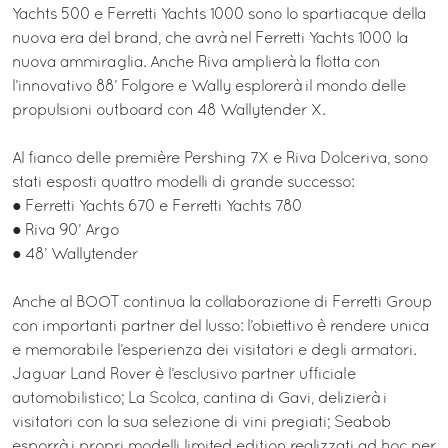
Yachts 500 e Ferretti Yachts 1000 sono lo spartiacque della
nuova era del brand, che avrà nel Ferretti Yachts 1000 la
nuova ammiraglia. Anche Riva amplierà la flotta con
l’innovativo 88’ Folgore e Wally esplorerà il mondo delle
propulsioni outboard con 48 Wallytender X.
Al fianco delle première Pershing 7X e Riva Dolceriva, sono
stati esposti quattro modelli di grande successo:
● Ferretti Yachts 670 e Ferretti Yachts 780
● Riva 90’ Argo
● 48’ Wallytender
Anche al BOOT continua la collaborazione di Ferretti Group
con importanti partner del lusso: l’obiettivo è rendere unica
e memorabile l’esperienza dei visitatori e degli armatori.
Jaguar Land Rover è l’esclusivo partner ufficiale
automobilistico; La Scolca, cantina di Gavi, delizierà i
visitatori con la sua selezione di vini pregiati; Seabob
esporrà i propri modelli limited edition realizzati ad hoc per