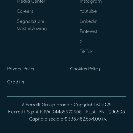
Media Center
Instagram
Careers
Youtube
Segnalazioni
Linkedin
Wistleblowing
Pinterest
X
TikTok
Privacy Policy
Cookies Policy
Credits
A
Ferretti Group
brand - Copyright ©
2026
Ferretti S.p.A
P. IVA 04485970968 - R.E.A : RN – 296608
- Capitale sociale € 338.482.654,00 i.v.