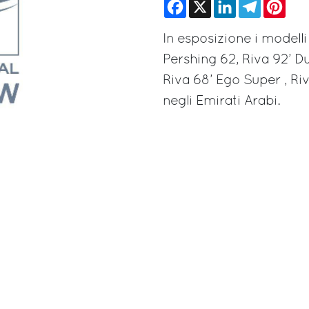
Facebook
X
LinkedIn
Telegram
Pinte
In esposizione i modelli
Pershing 62, Riva 92’ D
Riva 68’ Ego Super , Riv
negli Emirati Arabi.