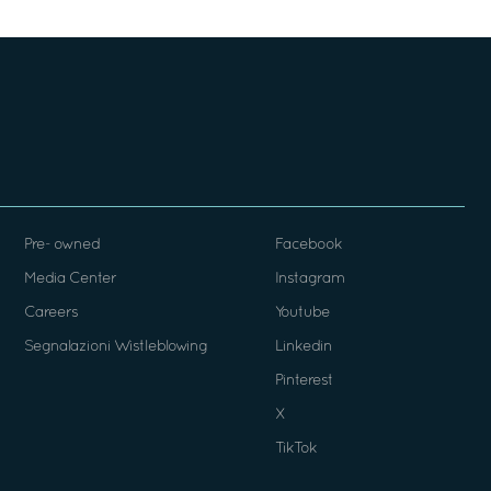
Pre- owned
Facebook
Media Center
Instagram
Careers
Youtube
Segnalazioni Wistleblowing
Linkedin
Pinterest
X
TikTok