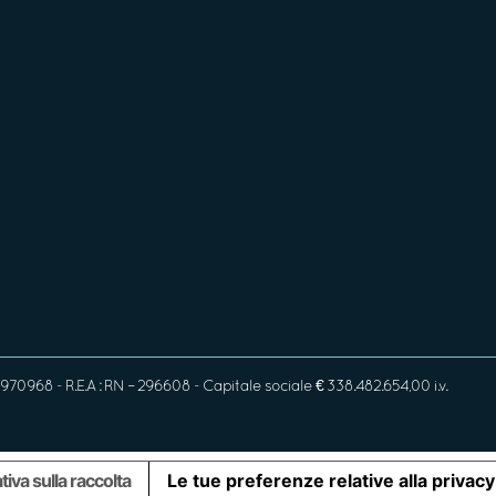
970968 - R.E.A : RN – 296608 - Capitale sociale € 338.482.654,00 i.v.
tiva sulla raccolta
Le tue preferenze relative alla privacy