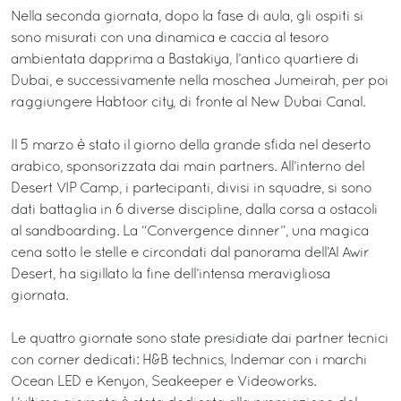
Nella seconda giornata, dopo la fase di aula, gli ospiti si
sono misurati con una dinamica e caccia al tesoro
ambientata dapprima a Bastakiya, l’antico quartiere di
Dubai, e successivamente nella moschea Jumeirah, per poi
raggiungere Habtoor city, di fronte al New Dubai Canal.
Il 5 marzo è stato il giorno della grande sfida nel deserto
arabico, sponsorizzata dai main partners. All’interno del
Desert VIP Camp, i partecipanti, divisi in squadre, si sono
dati battaglia in 6 diverse discipline, dalla corsa a ostacoli
al sandboarding. La “Convergence dinner”, una magica
cena sotto le stelle e circondati dal panorama dell’Al Awir
Desert, ha sigillato la fine dell’intensa meravigliosa
giornata.
Le quattro giornate sono state presidiate dai partner tecnici
con corner dedicati: H&B technics, Indemar con i marchi
Ocean LED e Kenyon, Seakeeper e Videoworks.