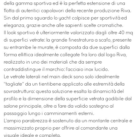
della gamma sportiva ed è la perfetta estensione di una
flotta di autentici capolavori della recente produzione Riva.
Sin dal primo sguardo lo yacht colpisce per sportività ed
eleganza, grazie anche alle sapienti scelte cromatiche.
Il look sportivo è ulteriormente valorizzato dagli oltre 40 mq
di superfici vetrate: la grande finestratura a scafo, presente
su entrambe le murate, è composta da due superfici dalla
forma ellittica idealmente collegate fra loro dal logo Riva,
realizzato in uno dei materiali che da sempre
contraddistingue il marchio: l’acciaio inox lucido.
Le vetrate laterali nel main deck sono solo idealmente
“tagliate” da un tientibene applicato alle estremità della
sovrastruttura: questa soluzione esalta la dinamicità del
profilo e la dimensione della superficie vetrata godibile dal
salone principale, oltre a fare da valido sostegno al
passaggio lungo i camminamenti esterni.
L’ampio parabrezza è sostenuto da un montante centrale e
massimizzato proprio per offrire al comandante una
visuale ideale e completa.