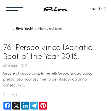
Yachts
IT
Riva Yacht
News ed Eventi
76’ Perseo vince l’Adriatic
Boat of the Year 2016.
06 maggio 2016
Grazie al nuovo coupé, Ferretti Group si aggiudica il
prestigioso riconoscimento per il secondo anno
consecutivo.
Condividi:
Facebook
X
LinkedIn
Telegram
Pinterest