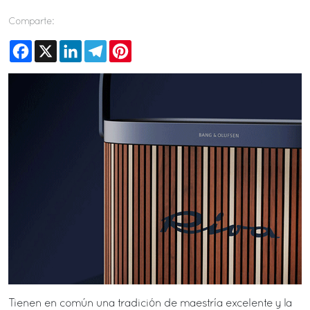
Comparte:
Facebook
X
LinkedIn
Telegram
Pinterest
Tienen en común una tradición de maestría excelente y la