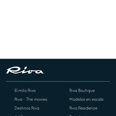
El mito Riva
Riva Boutique
Riva - The movies
Modelos en escala
Destinos Riva
Riva Residenze