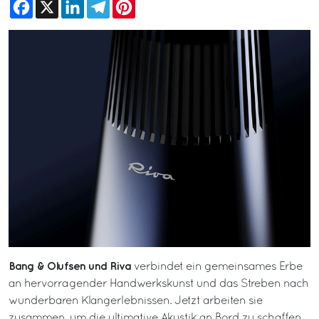
Facebook
X
LinkedIn
Telegram
Pinterest
Bang & Olufsen und Riva
verbindet ein gemeinsames Erbe
an hervorragender Handwerkskunst und das Streben nach
wunderbaren Klangerlebnissen. Jetzt arbeiten sie
zusammen, um die ultimative Akustik an Bord zu schaffen.