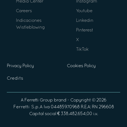
Media Center
Instagram
Careers
Youtube
Indicaciones
Linkedin
Wistleblowing
Pinterest
X
TikTok
Privacy Policy
Cookies Policy
Credits
A
Ferretti Group
brand - Copyright ©
2026
Ferretti S.p.A
Iva 04485970968 R.E.A: RN 296608
Capital social € 338.482.654,00 i.v.