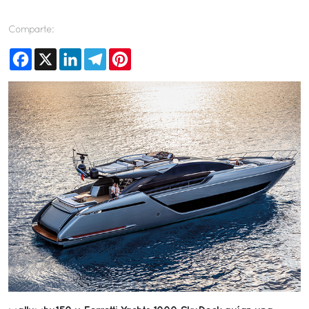
Comparte:
Facebook
X
LinkedIn
Telegram
Pinterest