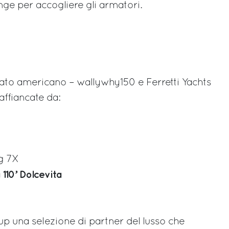
nge per accogliere gli armatori.
cato americano –
wallywhy150 e Ferretti Yachts
ffiancate da:
g 7X
 110’ Dolcevita
oup una selezione di partner del lusso che