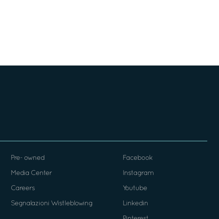
Pre- owned
Facebook
Media Center
Instagram
Careers
Youtube
Segnalazioni Wistleblowing
Linkedin
Pinterest