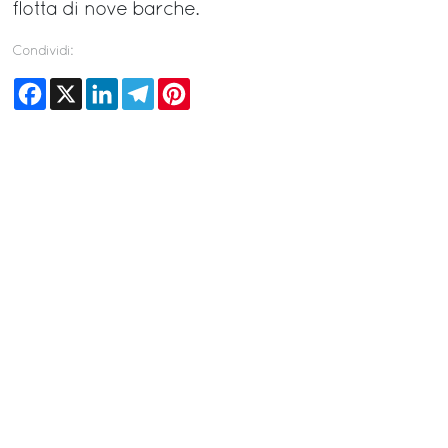
flotta di nove barche.
Condividi:
Facebook
X
LinkedIn
Telegram
Pinterest