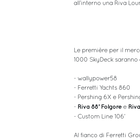
all’interno una Riva Lou
Le première per il mer
1000 SkyDeck saranno a
- wallypower58
- Ferretti Yachts 860
- Pershing 6X e Pershin
Riva 88’ Folgore
Riva
-
e
-
Custom Line 106’
Al fianco di Ferretti Gr