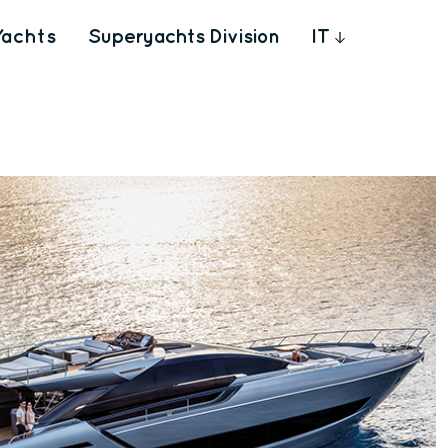
Yachts
Superyachts Division
IT