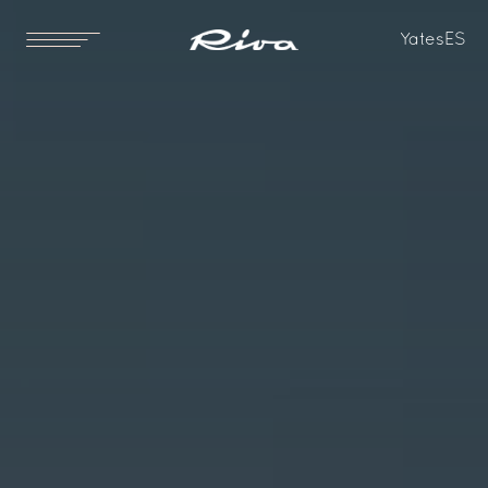
Yates
ES