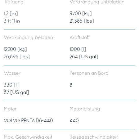
Tiefgang
Verdrängung unbeladen
1.2 [m]
9700 [kg]
3 ft 11 in
21,385 [lbs]
Verdrängung beladen
Kraftstoff
12200 [kg]
1000 [l]
26,896 [lbs]
264 [US gal]
Wasser
Personen an Bord
330 [l]
8
87 [US gal]
Motor
Motorleistung
VOLVO PENTA D6-440
440
Max. Geschwindigkeit
Reisegeschwindigkeit