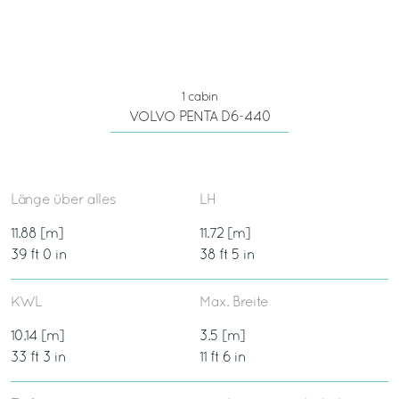
1 cabin
VOLVO PENTA D6-440
Länge über alles
LH
11.88 [m]
11.72 [m]
39 ft 0 in
38 ft 5 in
KWL
Max. Breite
10.14 [m]
3.5 [m]
33 ft 3 in
11 ft 6 in