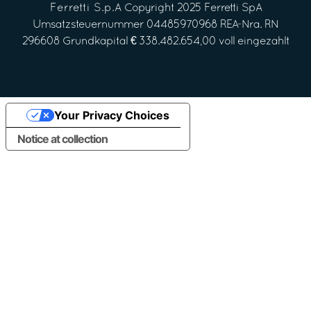
Ferretti S.p.A
Copyright 2025 Ferretti SpA
Umsatzsteuernummer 04485970968 REA-Nra. RN
296608 Grundkapital € 338.482.654,00 voll eingezahlt
Your Privacy Choices
Notice at collection