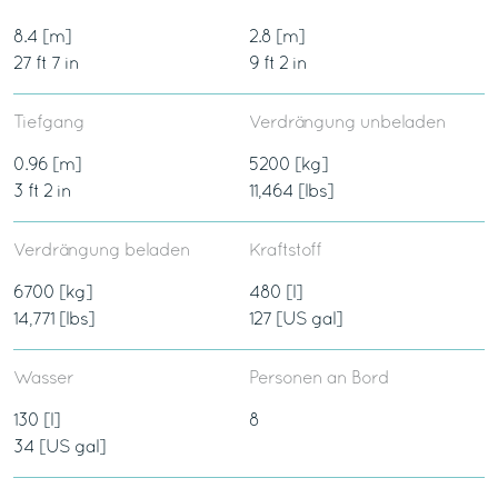
8.4 [m]
2.8 [m]
27 ft 7 in
9 ft 2 in
Tiefgang
Verdrängung unbeladen
0.96 [m]
5200 [kg]
3 ft 2 in
11,464 [lbs]
Verdrängung beladen
Kraftstoff
6700 [kg]
480 [l]
14,771 [lbs]
127 [US gal]
Wasser
Personen an Bord
130 [l]
8
34 [US gal]