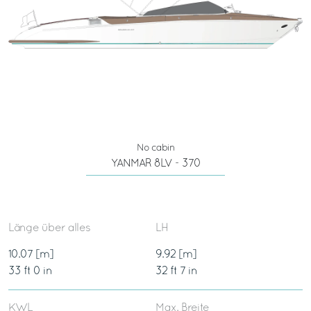
No cabin
YANMAR 8LV - 370
Länge über alles
LH
10.07 [m]
9.92 [m]
33 ft 0 in
32 ft 7 in
KWL
Max. Breite