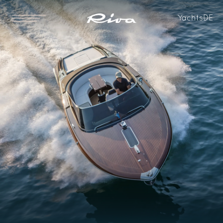
Yachts
DE